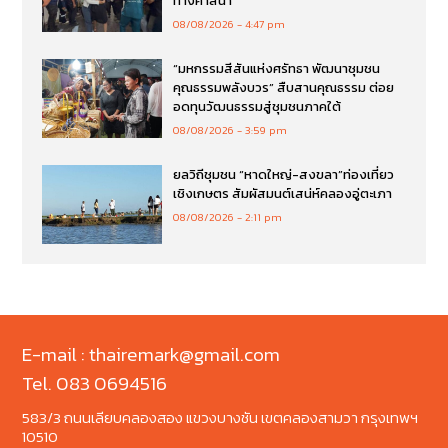
ทางศาสนา
08/08/2026
4:47 pm
“มหกรรมสีสันแห่งศรัทธา พัฒนาชุมชน
คุณธรรมพลังบวร” สืบสานคุณธรรม ต่อย
อดทุนวัฒนธรรมสู่ชุมชนภาคใต้
08/08/2026
3:59 pm
ยลวิถีชุมชน “หาดใหญ่-สงขลา”ท่องเที่ยว
เชิงเกษตร สัมผัสมนต์เสน่ห์คลองอู่ตะเภา
08/08/2026
2:11 pm
E-mail : thairemark@gmail.com
Tel. 083 0694516
583/3 ถนนเลียบคลองสอง แขวงบางชัน เขตคลองสามวา กรุงเทพฯ
10510