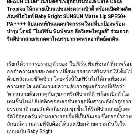
BEACH CLUB” เนรมิตคาเฟ่สุดฮิปริมทะเล Cafe Casa
Tropika ให้กลายเป็นสเปซแห่งความบิวตี้ พร้อมเปิดตัวผลิต
ภัณฑ์ไฮไลท์ Baby Bright SUNSUN Matte Lip SPF50+
PA++++ ลิปแมทท์กันแดดนวัตกรรมใหม่ที่ปกป้องพร้อม
บำรุง โดยมี “ใบเฟิร์น พิมพ์ชนก ลือวิเศษไพบูลย์” ร่วมอวด
ริมฝีปากสวยสะกดตาในบรรยากาศพระอาทิตย์ตกดิน
เรียกได้ว่าการปรากฏตัวของ ‘ใบเฟิร์น พิมพ์ชนก’ ที่มาพร้อม
ออร่าความสวยสะกดตา เปลี่ยนบรรยากาศริมหาดให้เต็มไป
ด้วยพลังและชีวิตชีวา โดยครั้งนี้ใบเฟิร์นไม่ได้มาเพียงแค่
ความสดใส แต่ยังมาเผยความลับการดูแลตัวเองที่เชื่อว่า
‘ความสวยต้องมาคู่กับสุขภาพริมฝีปากที่ดี’ พร้อมเปิดตัวไอ
เทมชิ้นใหม่! ลิปสติกคอลเลกชันล่าสุดที่ผสานพลังบำรุงจาก
ธรรมชาติ มอบสัมผัสเนียนนุ่มชุ่มชื้น ให้ริมฝีปากสวยสู้แดด
จัดได้ตลอดวัน ท่ามกลางรอยยิ้มที่เป็นกันเอง ซึ่งตอกย้ำภาพ
ลักษณ์ความสวยที่จับต้องได้และเปี่ยมด้วยความมั่นใจใน
แบบฉบับ Baby Bright