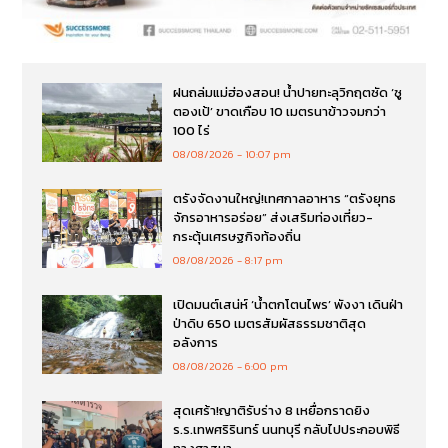
ฝนถล่มแม่ฮ่องสอน! น้ำปายทะลุวิกฤตซัด ‘ซู
ตองเป้’ ขาดเกือบ 10 เมตรนาข้าวจมกว่า
100 ไร่
08/08/2026
10:07 pm
ตรังจัดงานใหญ่!เทศกาลอาหาร “ตรังยุทธ
จักรอาหารอร่อย” ส่งเสริมท่องเที่ยว-
กระตุ้นเศรษฐกิจท้องถิ่น
08/08/2026
8:17 pm
เปิดมนต์เสน่ห์ ‘น้ำตกโตนไพร’ พังงา เดินฝ่า
ป่าดิบ 650 เมตรสัมผัสธรรมชาติสุด
อลังการ
08/08/2026
6:00 pm
สุดเศร้า!ญาติรับร่าง 8 เหยื่อกราดยิง
ร.ร.เทพศริรินทร์ นนทบุรี กลับไปประกอบพิธี