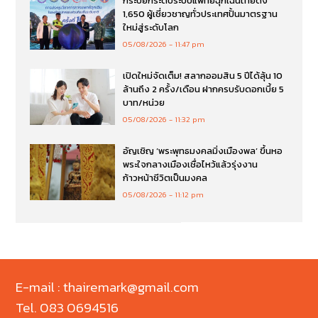
กระบี่ยกระดับระบบแพทย์ฉุกเฉินไทยดึง
1,650 ผู้เชี่ยวชาญทั่วประเทศปั้นมาตรฐาน
ใหม่สู่ระดับโลก
05/08/2026
11:47 pm
เปิดใหม่จัดเต็ม! สลากออมสิน 5 ปีได้ลุ้น 10
ล้านถึง 2 ครั้ง/เดือน ฝากครบรับดอกเบี้ย 5
บาท/หน่วย
05/08/2026
11:32 pm
อัญเชิญ ‘พระพุทธมงคลมิ่งเมืองพล’ ขึ้นหอ
พระใจกลางเมืองเชื่อไหว้แล้วรุ่งงาน
ก้าวหน้าชีวิตเป็นมงคล
05/08/2026
11:12 pm
E-mail : thairemark@gmail.com
Tel. 083 0694516