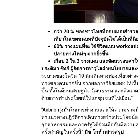
กว่า
70 % ของชาวไทยที่ตอบแบบสำรวจ ว
เที่ยวในเขตชนบทที่ปัจจุบันไม่ได้เป็นที่น
60
%
วางแผนที่จะใช้ชีวิตแบบ
workcati
ปลายทางใหม่ๆ มากยิ่งขึ้น
เกือบ
2 ใน 3 วางแผน และจัดสรรงบค่า
ประติมา ซิงก์ ผู้จัดการอาวุโสฝ่ายนโยบายและข
ระบาดของโควิด-19 นักเดินทางท่องเที่ยวต่า
ทางของตนมากขึ้น จากผลการวิจัยแสดงให้เห็นถึ
ขึ้น ทั้งในด้านเศรษฐกิจ วัฒนธรรม และสิ่ง
ด้วยการทำประโยชน์ให้แก่ชุมชนที่ไปเยือน”
“Airbnb มุ่งมั่นในการทำงานและให้ความร่วมมือ
หาแนวทางปฏิวัติการเดินทางสร้างประโยชน์อย่า
อุตสาหกรรมและภาครัฐได้ร่วมมือกันมีความส
ครั้งสำคัญในครั้งนี้”
มิช โกห์ กล่าวสรุป