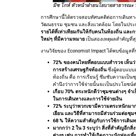
มิช โกห์ หัวหน้าฝ่ายนโยบายสาธารณะ ป
การศึกษานี้ได้ตรวจสอบทัศนคติต่อการเดินทาง
วัฒนธรรม ชุมชน และสิ่งแวดล้อม โดยในประเ
รายได้ที่เท่าเทียมกันให้กับคนในท้องถิ่น แ
ใหม่ๆ ที่มีความหมาย
เป็นสองเหตุผลสำคัญที่ส
งานวิจัยของ Economist Impact ได้พบข้อมูลที่น
72% ของคนไทยที่ตอบแบบสำรวจ เห็นว่า
การสร้างเศรษฐกิจท้องถิ่น
ซึ่งผู้ตอบแ
ท้องถิ่น คือ การเรียนรู้ ซึมซับความเป
คำนึงว่าการใช้จ่ายนั้นจะเป็นประโยชน์ต
เกือบ
70
%
ตระหนักดีว่าชุมชนต่างๆ จำเป
ในการเดินทางและการใช้จ่ายเงิน
72% ระบุว่าพวกเขามีความตระหนักมากขึ้น
เยือน และวิธีที่สามารถมีส่วนร่วมต่อชุมช
68 % ให้ความสำคัญกับการใช้การเดินทา
มากกว่า
2 ใน 3 ระบุว่า สิ่งที่สำคัญอีก
ต่างๆ เช่น การทำให้เกิดภาวะนักท่องเที่