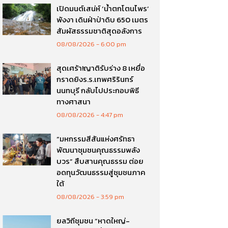
เปิดมนต์เสน่ห์ ‘น้ำตกโตนไพร’
พังงา เดินฝ่าป่าดิบ 650 เมตร
สัมผัสธรรมชาติสุดอลังการ
08/08/2026
6:00 pm
สุดเศร้า!ญาติรับร่าง 8 เหยื่อ
กราดยิงร.ร.เทพศริรินทร์
นนทบุรี กลับไปประกอบพิธี
ทางศาสนา
08/08/2026
4:47 pm
“มหกรรมสีสันแห่งศรัทธา
พัฒนาชุมชนคุณธรรมพลัง
บวร” สืบสานคุณธรรม ต่อย
อดทุนวัฒนธรรมสู่ชุมชนภาค
ใต้
08/08/2026
3:59 pm
ยลวิถีชุมชน “หาดใหญ่-