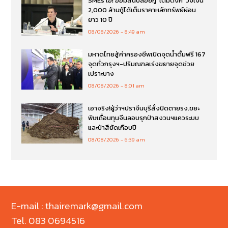
SMEs เฮ! ออมสินปล่อยกู้ ‘เติมตังค์’ วงเงิน
2,000 ล้านกู้ได้เต็มราคาหลักทรัพย์ผ่อน
ยาว 10 ปี
08/08/2026
8:49 am
มหาดไทยสู้ค่าครองชีพเปิดจุดน้ำดื่มฟรี 167
จุดทั่วกรุงฯ-ปริมณฑลเร่งขยายจุดช่วย
เปราะบาง
08/08/2026
8:01 am
เอาจริง!ผู้ว่าฯปราจีนบุรีสั่งปิดตายรง.ขยะ
พิษเถื่อนทุนจีนลอบรุกป่าสงวนฯแควระบบ
และป่าสียัดเกือบปี
08/08/2026
6:39 am
E-mail : thairemark@gmail.com
Tel. 083 0694516