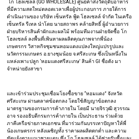
โก โฮลเซลล์ (GO WHOLESALE) ศูนย์ค้าส่งวัตถุดิบอาหาร
ที่มีความสดใหม่ตลอดเวลาเพื่อผู้ประกอบการ ภายใต้การ
ดำเนินงานของ บริษัท เซ็นทรัล ฟู้ด โฮลเซลล์ จำกัด ในเครือ
เซ็นทรัล รีเทล นำโดย นายสถาพร คล้ายสิทธิ์ ผู้อำนวยการ
ฝ่ายบริหารสินค้าผักและผลไม้ พร้อมทีมงานฝ่ายจัดซื้อ โก
โฮลเซลล์ ลงพื้นที่เฟ้นหาผลผลิตคุณภาพจากพี่น้อง
เกษตรกร วิสาหกิจชุมชนหอมแดงแปลงใหญ่แปรรูปและ
นวัตกรรมเกษตร อ.ยางชุมน้อย จ.ศรีสะเกษ ซึ่งเป็นหนึ่งใน
แหล่งเพาะปลูก ‘หอมแดงศรีสะเกษ’ สินค้า GI ชื่อดัง มา
จำหน่ายยังสาขา
และเข้าร่วมประชุมเชื่อมโยงซื้อขาย “หอมแดง” จังหวัด
ศรีสะเกษ ผ่านตลาดข้อตกลง โดยใช้สัญญาข้อตกลง
มาตรฐานของกรมการค้าภายใน โดยมี นายจิรวุฒิ สุวรรณ
อาจ รองอธิบดีกรมการค้าภายใน เป็นประธาน ร่วมด้วย
ภาคีเครือข่ายภาคเอกชน ที่มาร่วมกันบรรเทาปัญหาให้พี่
น้องเกษตรกร หลังเผชิญทั้ง ราคาผลผลิตตกต่ำ และความ
ขัดแย้งตามแนวชายแดน ซึ่ง โก โฮลเซลล์ ได้ช่วยรับซื้อและ