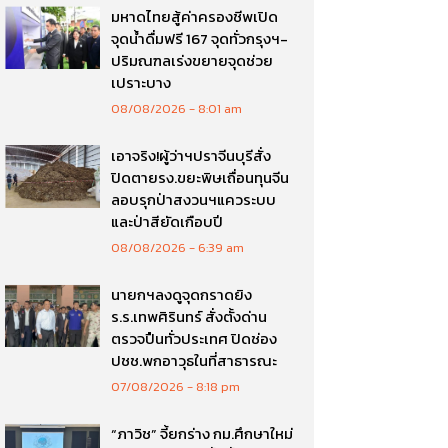
มหาดไทยสู้ค่าครองชีพเปิด
จุดน้ำดื่มฟรี 167 จุดทั่วกรุงฯ-
ปริมณฑลเร่งขยายจุดช่วย
เปราะบาง
08/08/2026
8:01 am
เอาจริง!ผู้ว่าฯปราจีนบุรีสั่ง
ปิดตายรง.ขยะพิษเถื่อนทุนจีน
ลอบรุกป่าสงวนฯแควระบบ
และป่าสียัดเกือบปี
08/08/2026
6:39 am
นายกฯลงดูจุดกราดยิง
ร.ร.เทพศิรินทร์ สั่งตั้งด่าน
ตรวจปืนทั่วประเทศ ปิดช่อง
ปชช.พกอาวุธในที่สาธารณะ
07/08/2026
8:18 pm
“ภาวิช” จี้ยกร่าง กม.ศึกษาใหม่