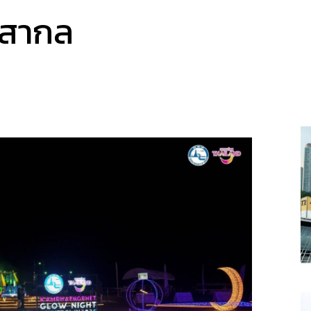
่สากล