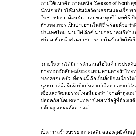
ภายใต้แนวคิด ภาคเหนือ “Season of North สุข
นักท่องเที่ยวให้มาสัมผัสวัฒนธรรมและเรื่องรา
ในช่วงปลายเดือนธันวาคมของทุกปี โดยพิธีเปิด
กำแพงเพชร เป็นประธานในพิธี พร้อมด้วย ว่าที
ประเทศไทย, นาย ไผ่ ลิกค์ นายกสมาคมกีฬาแ
พร้อม หัวหน้าส่วนราชการภายในจังหวัดให้เกีย
ภายในงานได้มีการนำเสนอไฮไลต์การประดับไฟ
ถ่ายทอดอัตลักษณ์ของชุมชน ผ่านลายผ้าไทยทาง
ของครอบครัว ที่ตอนนี้ ถือเป็นสิ่งยึดเหนี่ยวจิ
นุ่งห่ม แต่คือผืนผ้าที่แม่ทอ แม่เลือก และแม
เชื่อและวัฒนธรรมไทยที่มองว่า “ชายผ้าถุงแม่” 
ปลอดภัย โดยเฉพาะทหารไทย หรือผู้ที่ต้องเผชิ
กตัญญู และพลังจากแม่
เป็นการสร้างบรรยากาศเฉลิมฉลองสุดยิ่งใหญ่ 