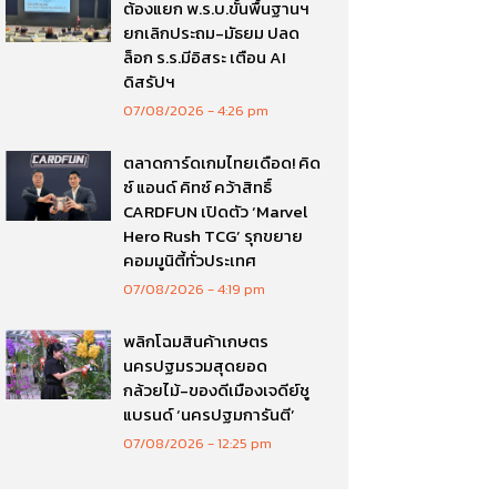
ต้องแยก พ.ร.บ.ขั้นพื้นฐานฯ
ยกเลิกประถม-มัธยม ปลด
ล็อก ร.ร.มีอิสระ เตือน AI
ดิสรัปฯ
07/08/2026
4:26 pm
ตลาดการ์ดเกมไทยเดือด! คิด
ซ์ แอนด์ คิทซ์ คว้าสิทธิ์
CARDFUN เปิดตัว ‘Marvel
Hero Rush TCG’ รุกขยาย
คอมมูนิตี้ทั่วประเทศ
07/08/2026
4:19 pm
พลิกโฉมสินค้าเกษตร
นครปฐมรวมสุดยอด
กล้วยไม้-ของดีเมืองเจดีย์ชู
แบรนด์ ‘นครปฐมการันตี’
07/08/2026
12:25 pm