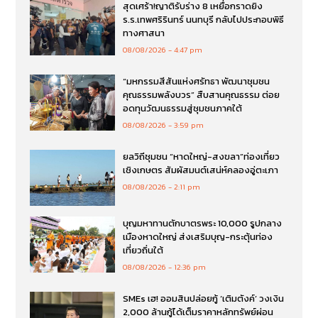
สุดเศร้า!ญาติรับร่าง 8 เหยื่อกราดยิง
ร.ร.เทพศริรินทร์ นนทบุรี กลับไปประกอบพิธี
ทางศาสนา
08/08/2026
4:47 pm
“มหกรรมสีสันแห่งศรัทธา พัฒนาชุมชน
คุณธรรมพลังบวร” สืบสานคุณธรรม ต่อย
อดทุนวัฒนธรรมสู่ชุมชนภาคใต้
08/08/2026
3:59 pm
ยลวิถีชุมชน “หาดใหญ่-สงขลา”ท่องเที่ยว
เชิงเกษตร สัมผัสมนต์เสน่ห์คลองอู่ตะเภา
08/08/2026
2:11 pm
บุญมหาทานตักบาตรพระ 10,000 รูปกลาง
เมืองหาดใหญ่ ส่งเสริมบุญ-กระตุ้นท่อง
เที่ยวถิ่นใต้
08/08/2026
12:36 pm
SMEs เฮ! ออมสินปล่อยกู้ ‘เติมตังค์’ วงเงิน
2,000 ล้านกู้ได้เต็มราคาหลักทรัพย์ผ่อน