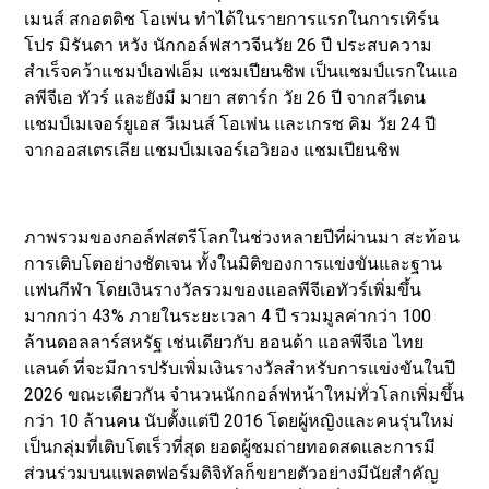
เมนส์ สกอตติช โอเพ่น ทำได้ในรายการแรกในการเทิร์น
โปร มิรันดา หวัง นักกอล์ฟสาวจีนวัย 26 ปี ประสบความ
สำเร็จคว้าแชมป์เอฟเอ็ม แชมเปียนชิพ เป็นแชมป์แรกในแอ
ลพีจีเอ ทัวร์ และยังมี มายา สตาร์ก วัย 26 ปี จากสวีเดน
แชมป์เมเจอร์ยูเอส วีเมนส์ โอเพ่น และเกรซ คิม วัย 24 ปี
จากออสเตรเลีย แชมป์เมเจอร์เอวิยอง แชมเปียนชิพ
ภาพรวมของกอล์ฟสตรีโลกในช่วงหลายปีที่ผ่านมา สะท้อน
การเติบโตอย่างชัดเจน ทั้งในมิติของการแข่งขันและฐาน
แฟนกีฬา โดยเงินรางวัลรวมของแอลพีจีเอทัวร์เพิ่มขึ้น
มากกว่า 43% ภายในระยะเวลา 4 ปี รวมมูลค่ากว่า 100
ล้านดอลลาร์สหรัฐ เช่นเดียวกับ ฮอนด้า แอลพีจีเอ ไทย
แลนด์ ที่จะมีการปรับเพิ่มเงินรางวัลสำหรับการแข่งขันในปี
2026 ขณะเดียวกัน จำนวนนักกอล์ฟหน้าใหม่ทั่วโลกเพิ่มขึ้น
กว่า 10 ล้านคน นับตั้งแต่ปี 2016 โดยผู้หญิงและคนรุ่นใหม่
เป็นกลุ่มที่เติบโตเร็วที่สุด ยอดผู้ชมถ่ายทอดสดและการมี
ส่วนร่วมบนแพลตฟอร์มดิจิทัลก็ขยายตัวอย่างมีนัยสำคัญ