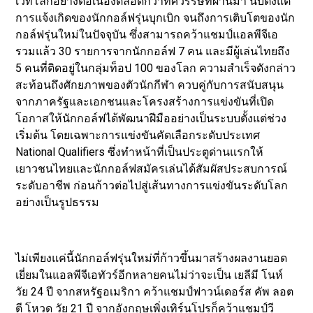
เวทีโลกอย่างต่อเนื่องตลอดกว่าทศวรรษที่ผ่านมา นับตั้งแต่
การแจ้งเกิดของนักกอล์ฟรุ่นบุกเบิก จนถึงการเติบโตของนัก
กอล์ฟรุ่นใหม่ในปัจจุบัน ซึ่งสามารถคว้าแชมป์แอลพีจีเอ
รวมแล้ว 30 รายการจากนักกอล์ฟ 7 คน และมีผู้เล่นไทยถึง
5 คนที่ติดอยู่ในกลุ่มท็อป 100 ของโลก ความสำเร็จดังกล่าว
สะท้อนถึงศักยภาพของตัวนักกีฬา ควบคู่กับการสนับสนุน
จากภาครัฐและเอกชนและโครงสร้างการแข่งขันที่เปิด
โอกาสให้นักกอล์ฟได้พัฒนาฝีมืออย่างเป็นระบบตั้งแต่ช่วง
เริ่มต้น โดยเฉพาะการแข่งขันคัดเลือกระดับประเทศ
National Qualifiers ซึ่งทำหน้าที่เป็นประตูด่านแรกให้
เยาวชนไทยและนักกอล์ฟสมัครเล่นได้สัมผัสประสบการณ์
ระดับอาชีพ ก่อนก้าวต่อไปสู่เส้นทางการแข่งขันระดับโลก
อย่างเป็นรูปธรรม
ไม่เพียงแค่นี้นักกอล์ฟรุ่นใหม่ที่ก้าวขึ้นมาสร้างผลงานยอด
เยี่ยมในแอลพีจีเอทัวร์อีกหลายคนไม่ว่าจะเป็น เยลีมี โนห์
วัย 24 ปี จากสหรัฐอเมริกา คว้าแชมป์ฟาวน์เดอร์ส คัพ ลอต
ตี โหวด วัย 21 ปี จากอังกฤษเพิ่งเทิร์นโปรก็คว้าแชมป์วี