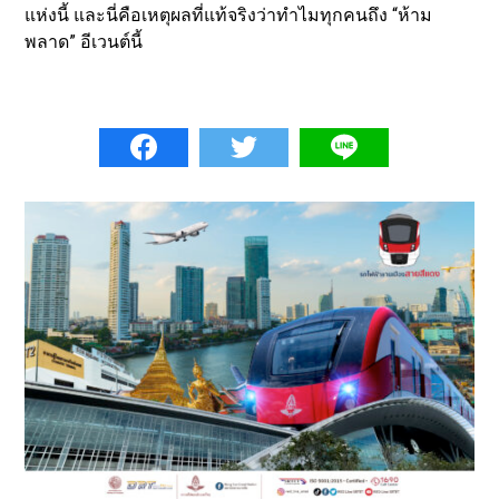
แห่งนี้ และนี่คือเหตุผลที่แท้จริงว่าทำไมทุกคนถึง “ห้าม
พลาด” อีเวนต์นี้