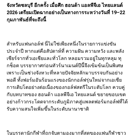
จังหวัดชลบุรี อีกครั้ง เมื่อศึก ฮอนด้า แอลพีจีเอ ไทยแลนด์
2026 เตรียมเปิดฉากอย่างเป็นทางการระหว่างวันที่ 19–22
กุมภาพันธ์ที่จะถึงนี้
สำหรับแฟนกอล์ฟ นี่ไม่ใช่เพียงหนึ่งในรายการแข่งขัน
ประจำปี หากแต่คือสัปดาห์ที่ ความฝัน ความหวัง และพลัง
เชียร์จากทั่วเอเชียและทั่วโลก หลอมรวมอยู่ในทุกหลุม ทุ
กช็อต บรรยากาศก่อนทัวร์นาเมนต์ปีนี้จึงเข้มข้นเป็นพิเศษ
เพราะเป็นช่วงจังหวะที่หลายปัจจัยหลักมาบรรจบกันอย่าง
พอดี ทั้งฟอร์มอันร้อนแรงของนักกอล์ฟรุ่นใหม่จากเอเชีย
การเติบโตอย่างต่อเนื่องของกอล์ฟสตรีในระดับโลก ควบคู่
กับบทบาทของ ฮอนด้า แอลพีจีเอ ไทยแลนด์ ขยายขอบเขต
อย่างก้าวกระโดดจากระดับภูมิภาคสู่แพลตฟอร์มกอล์ฟที่ได้
รับความสนใจเพิ่มขึ้นในระดับนานาชาติ
ในบรรดานักกีฬาที่ถูกจับตามองมากที่สุดของแฟนกีฬาชาว