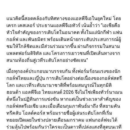
แนวคิดนี้สอดคล้องกับทิศทางของแอลพีจีเอในยุคใหม่ โดย
เครก เคสเลอร์ ประธานแอลพีจีเอทัวร์ เน้นย้ำว่า “เอเชียคือ
หัวใจสำคัญของการเติบโตในอนาคต ทั้งในแง่นักกีฬา แฟน
กอล์ฟ และพันธมิตร พร้อมเดินหน้ายกระดับประสบการณ์ผู้
ชมให้ใกล้ชิดและมีส่วนร่วมมากขึ้น ผ่านกิจกรรมในสนาม
แพลตฟอร์มดิจิทัล และโครงการเยาวชนที่เปิดเส้นทางจาก
สนามท้องถิ่นสู่เวทีระดับโลกอย่างชัดเจน”
เมื่อทุกองค์ประกอบมาบรรจบกัน ทั้งฟอร์มร้อนแรงของนัก
กอล์ฟไทยและญี่ปุ่น การเติบโตอย่างต่อเนื่องของกอล์ฟสตรี
โลก และเวทีระดับนานาชาติที่พร้อมสมบูรณ์ในทุกมิติ
ฮอนด้า แอลพีจีเอ ไทยแลนด์ 2026 จึงไม่ใช่เพียงทัวร์นาเมน
ต์หนึ่งในปฏิทินการแข่งขัน หากแต่เป็นช่วงเวลาสำคัญของ
กอล์ฟสตรีเอเชีย และเมื่อเดือนกุมภาพันธ์มาถึง ที่สยามคัน
ทรีคลับ โอลด์คอร์ส พร้อมรายชื่อผู้เล่นระดับโลกที่เริ่ม
ทยอยเปิดเผยในช่วงปลายเดือนมกราคม แฟนกอล์ฟจะได้
ร่วมลุ้นไปพร้อมกันว่าใครจะเป็นดาวที่เปล่งแสงที่สุดบนเวที