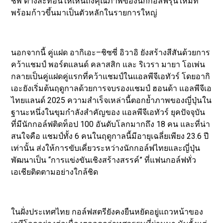
ชิพ ต่างสะท้อนให้เห็นถึงคุณภาพของนักกอล์ฟรุ่นใหม่ที่
พร้อมก้าวขึ้นมาเป็นตัวหลักในรายการใหญ่
นอกจากนี้ คู่แฝด อากิเอะ–ชิซซี่ อิวาอิ ยังสร้างสีสันด้วยการ
คว้าแชมป์ พอร์ตแลนด์ คลาสสิก และ ริเวรา มายา โอเพ่น
กลายเป็นคู่แฝดคู่แรกที่คว้าแชมป์ในแอลพีจีเอทัวร์ โดยอากิ
เอะยังเริ่มต้นฤดูกาลด้วยการจบรองแชมป์ ฮอนด้า แอลพีจีเอ
ไทยแลนด์ 2025 ความสำเร็จเหล่านี้ตอกย้ำภาพของญี่ปุ่นใน
ฐานะหนึ่งในขุมกำลังสำคัญของ แอลพีจีเอทัวร์ ยุคปัจจุบัน
ที่มีนักกอล์ฟติดท็อป 100 อันดับโลกมากถึง 18 คน และที่น่า
สนใจคือ แชมป์ทั้ง 6 คนในฤดูกาลนี้มีอายุเฉลี่ยเพียง 23.6 ปี
เท่านั้น ส่งให้การขับเคี่ยวระหว่างนักกอล์ฟไทยและญี่ปุ่น
พัฒนาเป็น “การแข่งขันเชิงสร้างสรรค์” ที่แฟนกอล์ฟทั่ว
เอเชียติดตามอย่างใกล้ชิด
ในฝั่งประเทศไทย กอล์ฟสตรียังคงยืนหยัดอยู่แถวหน้าของ