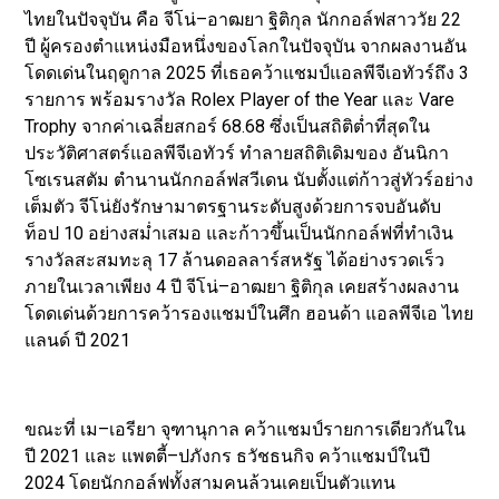
ไทยในปัจจุบัน คือ จีโน่–อาฒยา ฐิติกุล นักกอล์ฟสาววัย 22
ปี ผู้ครองตำแหน่งมือหนึ่งของโลกในปัจจุบัน จากผลงานอัน
โดดเด่นในฤดูกาล 2025 ที่เธอคว้าแชมป์แอลพีจีเอทัวร์ถึง 3
รายการ พร้อมรางวัล Rolex Player of the Year และ Vare
Trophy จากค่าเฉลี่ยสกอร์ 68.68 ซึ่งเป็นสถิติต่ำที่สุดใน
ประวัติศาสตร์แอลพีจีเอทัวร์ ทำลายสถิติเดิมของ อันนิกา
โซเรนสตัม ตำนานนักกอล์ฟสวีเดน นับตั้งแต่ก้าวสู่ทัวร์อย่าง
เต็มตัว จีโน่ยังรักษามาตรฐานระดับสูงด้วยการจบอันดับ
ท็อป 10 อย่างสม่ำเสมอ และก้าวขึ้นเป็นนักกอล์ฟที่ทำเงิน
รางวัลสะสมทะลุ 17 ล้านดอลลาร์สหรัฐ ได้อย่างรวดเร็ว
ภายในเวลาเพียง 4 ปี จีโน่–อาฒยา ฐิติกุล เคยสร้างผลงาน
โดดเด่นด้วยการคว้ารองแชมป์ในศึก ฮอนด้า แอลพีจีเอ ไทย
แลนด์ ปี 2021
ขณะที่ เม–เอรียา จุฑานุกาล คว้าแชมป์รายการเดียวกันใน
ปี 2021 และ แพตตี้–ปภังกร ธวัชธนกิจ คว้าแชมป์ในปี
2024 โดยนักกอล์ฟทั้งสามคนล้วนเคยเป็นตัวแทน