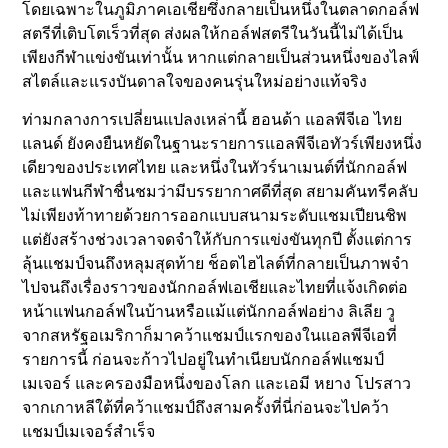
โดยเฉพาะในภูมิภาคเอเชียซึ่งกลายเป็นหนึ่งในตลาดกอล์ฟ
สตรีที่เติบโตเร็วที่สุด ส่งผลให้กอล์ฟสตรีในวันนี้ไม่ได้เป็น
เพียงกีฬาแข่งขันเท่านั้น หากแต่กลายเป็นส่วนหนึ่งของไลฟ์
สไตล์และแรงบันดาลใจของคนรุ่นใหม่อย่างแท้จริง
ท่ามกลางการเปลี่ยนแปลงเหล่านี้ ฮอนด้า แอลพีจีเอ ไทย
แลนด์ ยังคงยืนหยัดในฐานะรายการแอลพีจีเอทัวร์เพียงหนึ่ง
เดียวของประเทศไทย และหนึ่งในทัวร์นาเมนต์ที่นักกอล์ฟ
และแฟนกีฬาชื่นชมว่ามีบรรยากาศดีที่สุด สยามคันทรีคลับ
ไม่เพียงท้าทายด้วยการออกแบบสนามระดับแชมเปียนชิพ
แต่ยังสร้างช่วงเวลาจดจำให้กับการแข่งขันทุกปี ตั้งแต่การ
ลุ้นแชมป์จนถึงหลุมสุดท้าย ช็อตไฮไลต์ที่กลายเป็นภาพจำ
ไปจนถึงเรื่องราวของนักกอล์ฟเอเชียและไทยที่แจ้งเกิดต่อ
หน้าแฟนกอล์ฟในบ้านหรือแม้แต่นักกอล์ฟอย่าง ลิเลีย วู
จากสหรัฐอเมริกาก็มาคว้าแชมป์แรกของในแอลพีจีเอที่
รายการนี้ ก่อนจะก้าวไปอยู่ในทำเนียบนักกอล์ฟแชมป์
เมเจอร์ และครองมือหนึ่งของโลก และเอมี หยาง โปรสาว
จากเกาหลีใต้ที่คว้าแชมป์ถึงสามครั้งที่นี่ก่อนจะไปคว้า
แชมป์เมเจอร์สำเร็จ