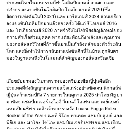
ประเทศไทยในมหกรรมกีฬาโอลิมปิกเกมส์ อาฒยา และ
ปภังกร ลงแข่งขันในโอลิมปิก โตเกียวเกมส์ 2020 (ซึ่ง
จัดการแข่งขันในปี 2021) และ ปารีสเกมส์ 2024 ส่วนเอรียา
ลงแข่งขันโอลิมปิกมาแล้วสองครั้ง ได้แก่ ริโอเกมส์ 2016
และ โตเกียวเกมส์ 2020 ภาพจำจึงไม่ใช่เพียงสัญลักษณ์ของ
ความสำเร็จส่วนบุคคล หากแต่สะท้อนถึง พลังและคุณภาพ
ของกอล์ฟสตรีไทยที่ก้าวขึ้นมาเป็นกำลังหลักของทัวร์ระดับ
โลก และยิ่งทำให้การกลับมาแข่งขันศึกนี้ในบ้าน ถูกจับตา
มองในฐานะหนึ่งในโมเมนต์สำคัญของกอล์ฟสตรีเอเชีย
เมื่อขยับมามองในภาพรวมของทวีปเอเชีย ญี่ปุ่นคืออีก
ประเทศที่ส่งสัญญาณความแข็งแกร่งอย่างชัดเจน นักกอล์ฟ
ญี่ปุ่นคว้าแชมป์ถึง 7 รายการในฤดูกาล 2025 นำโดย มิยู ยา
มาชิตะ แชมป์เมเจอร์ เอไอจี วีเมนส์ โอเพ่น และ เมย์แบงก์
แชมเปียนชิพ รวมถึงเจ้าของรางวัล Louise Suggs Rolex
Rookie of the Year ขณะที่ ริโอะ ทาเคดะ แชมป์บลูเบย์ แอล
พีจีเอ และ มาโอะ ไซโกะ แชมป์เมเจอร์ เชฟรอน แชมเปียน