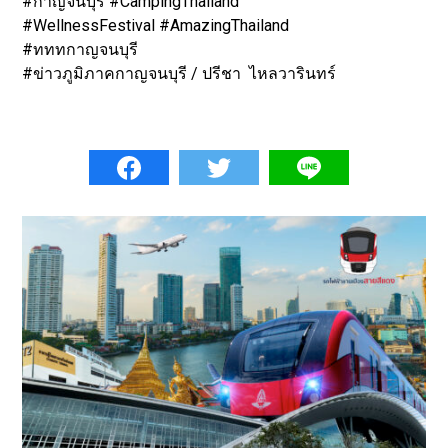
#กาญจนบุรี #CampingThailand
#WellnessFestival #AmazingThailand
#ทททกาญจนบุรี
#ข่าวภูมิภาคกาญจนบุรี / ปรีชา ไหลวารินทร์