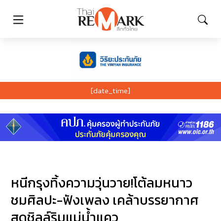
[date_time]
หนีกรุงทิ้งความวุ่นวาย!โต้ลมหนาว
ชมศิลปะ-ฟังเพลง เคล้าบรรยากาศ
สุดชิลล์ริมแม่น้ำแคว