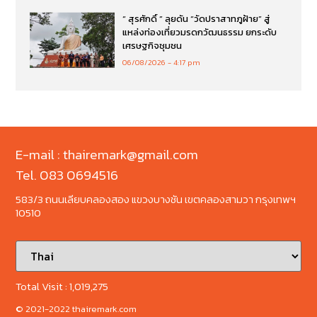
“ สุรศักดิ์ ” ลุยดัน “วัดปราสาทภูฝ้าย” สู่
แหล่งท่องเที่ยวมรดกวัฒนธรรม ยกระดับ
เศรษฐกิจชุมชน
06/08/2026
4:17 pm
E-mail : thairemark@gmail.com
Tel. 083 0694516
583/3 ถนนเลียบคลองสอง แขวงบางชัน เขตคลองสามวา กรุงเทพฯ
10510
Total Visit :
1,019,275
© 2021-2022 thairemark.com