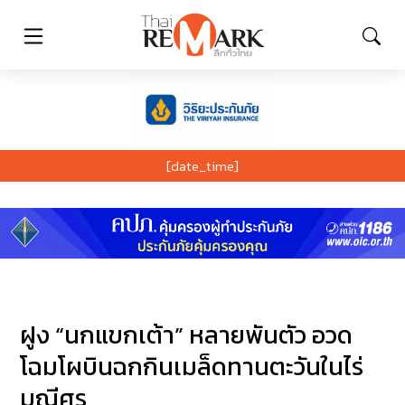
[date_time]
ฝูง “นกแขกเต้า” หลายพันตัว อวด
โฉมโผบินฉกกินเมล็ดทานตะวันในไร่
มณีศร