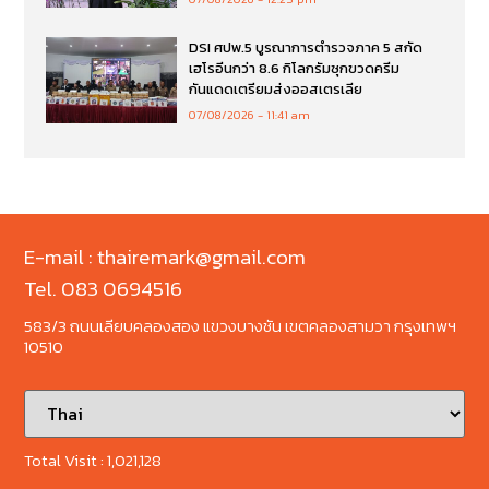
DSI ศปพ.5 บูรณาการตำรวจภาค 5 สกัด
เฮโรอีนกว่า 8.6 กิโลกรัมซุกขวดครีม
กันแดดเตรียมส่งออสเตรเลีย
07/08/2026
11:41 am
E-mail : thairemark@gmail.com
Tel. 083 0694516
583/3 ถนนเลียบคลองสอง แขวงบางชัน เขตคลองสามวา กรุงเทพฯ
10510
Total Visit :
1,021,128