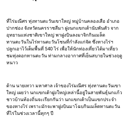
ที่ไร่มณีศร ทุ่งทานตะวันเขาใหญ่ หมู่บ้านคลองเสือ อำเภอ
ปากช่อง จังหวัดนครราชสีมา ฝูงนกแขกเต้านับพันตัว จาก
อุทยานแห่งชาติเขาใหญ่ พาฝูงบินลงมาจิกกินเมล็ด
ทานตะวันในไร่ทานตะวันโซนที่กำลังแก่จัด ซึ่งทางไร่ฯ
ปลูกเอาไว้เต็มพื้นที่ 540 ไร่ เพื่อให้นักท่องเที่ยวได้มาเที่ยว
ชมทุ่งดอกทานตะวัน ท่ามกลางอากาศที่เย็นสบายในช่วงฤดู
หนาว
ด้าน นายเทวา มหาศาล เจ้าของไร่มณีศร ทุ่งทานตะวันเขา
ใหญ่ เผยว่า นกแขกเต้าฝูงใหญ่เหล่านี้อยู่ในสายพันธุ์นกแก้ว
ชาวบ้านท้องถิ่นจะเรียกกันว่า นกแขกเต้าเป็นแขกประจำ
ของทางไร่ เพราะมักจะพาฝูงบินมาโฉบกินเมล็ดทานตะวัน
ที่ไร่ในช่วงเวลานี้ทุกๆ ปี