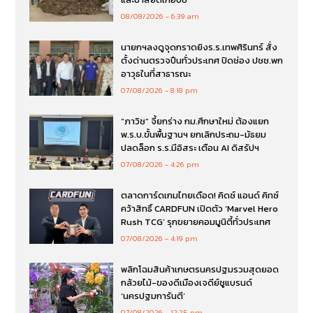
08/08/2026
6:39 am
นายกฯลงดูจุดกราดยิงร.ร.เทพศิรินทร์ สั่ง
ตั้งด่านตรวจปืนทั่วประเทศ ปิดช่อง ปชช.พก
อาวุธในที่สาธารณะ
07/08/2026
8:18 pm
“ภาวิช” จี้ยกร่าง กม.ศึกษาใหม่ ต้องแยก
พ.ร.บ.ขั้นพื้นฐานฯ ยกเลิกประถม-มัธยม
ปลดล็อก ร.ร.มีอิสระ เตือน AI ดิสรัปฯ
07/08/2026
4:26 pm
ตลาดการ์ดเกมไทยเดือด! คิดซ์ แอนด์ คิทซ์
คว้าสิทธิ์ CARDFUN เปิดตัว ‘Marvel Hero
Rush TCG’ รุกขยายคอมมูนิตี้ทั่วประเทศ
07/08/2026
4:19 pm
พลิกโฉมสินค้าเกษตรนครปฐมรวมสุดยอด
กล้วยไม้-ของดีเมืองเจดีย์ชูแบรนด์
‘นครปฐมการันตี’
07/08/2026
12:25 pm