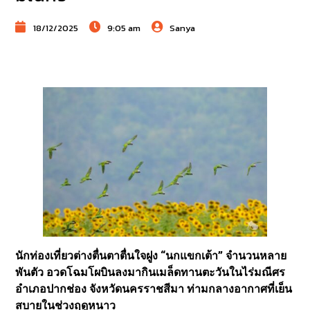
18/12/2025
9:05 am
Sanya
นักท่องเที่ยวต่างตื่นตาตื่นใจฝูง “นกแขกเต้า” จำนวนหลาย
พันตัว อวดโฉมโผบินลงมากินเมล็ดทานตะวันในไร่มณีศร
อำเภอปากช่อง จังหวัดนครราชสีมา ท่ามกลางอากาศที่เย็น
สบายในช่วงฤดูหนาว