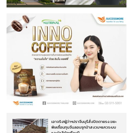
เอาจริง!ผู้ว่าฯปราจีนบุรีสั่งปิดตายรง.ขยะ
พิษเถื่อนทุนจีนลอบรุกป่าสงวนฯแควระบบ
และป่าสียัดเกือบปี