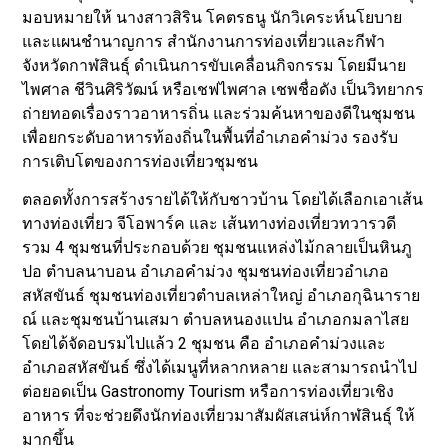
มอบหมายให้ นางสาวสิริน โคตรธนู นักวิเคระห์นโยบาย
และแผนชำนาญการ สำนักงานการท่องเที่ยวและกีฬา
จังหวัดกาฬสินธุ์ ดำเนินการขับเคลื่อนกิจกรรม โดยมีนาย
ไพศาล ชีวินศิริวัฒน์ หรือเชฟไพศาล เชพชื่อดัง เป็นวิทยากร
ถ่ายทอดเรื่องราวอาหารถิ่น และร่วมค้นหาของดีในชุมชน
เพื่อยกระดับอาหารท้องถิ่นในพื้นที่อำเภอคำม่วง รองรับ
การเติบโตของการท่องเที่ยวชุมชน
ตลอดทั้งการสร้างรายได้ให้กับชาวบ้าน โดยได้เลือกเอาเส้น
ทางท่องเที่ยว จีโอพาร์ค และ เส้นทางท่องเที่ยวทวารวดี
รวม 4 ชุมชนที่ประกอบด้วย ชุมชนแหล่งไม้กลายเป็นหินภู
ปอ ตำบลนาบอน อำเภอคำม่วง ชุมชนท่องเที่ยวอำเภอ
สหัสขันธ์ ชุมชนท่องเที่ยวตำบลเหล่าใหญ่ อำเภอกุฉินาราย
ณ์ และชุมชนบ้านเสมา ตำบลหนองแปน อำเภอกมลาไสย
โดยได้จัดอบรมไปแล้ว 2 ชุมชน คือ อำเภอคำม่วงและ
อำเภอสหัสขันธ์ ซึ่งได้เมนูที่หลากหลาย และสามารถนำไป
ต่อยอดเป็น Gastronomy Tourism หรือการท่องเที่ยวเชิง
อาหาร ที่จะช่วยดึงนักท่องเที่ยวมาสัมผัสเสน่ห์กาฬสินธุ์ ให้
มากขึ้น