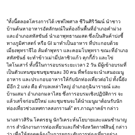
“ทั้งนี้ตลอดโครงการได้ เชฟไพศาล ชีวินศิริวัฒน์ นำชาว
บ้านค้นหาอาหารอัตลักษณ์ในท้องถิ่นพื้นที่อำเภอคำม่วง
และอำเภอสหัสขันธ์ นำเอาพุทธานมสด ซึ่งเป็นสินค้าบ่งชี้
ทางภูมิศาสตร์ หรือ GI มาทำเป็นอาหาร ที่ประกอบด้วย
เมี่ยงพุทราจีไอ ส้มตำพุทรา และคอมโบพุทรา ขณะที่อำเภอ
สหัสขันธ์ จะทำข้าวเม่ามี่ปลาซิวแก้ว คุกกี้ถั่ว และไข่
ไดโนเสาร์ ทั้งนี้ในการอบรมระยะเวลา 2 วัน มีผู้เข้าอบรมที่
เป็นตัวแทนชุมชนชุมชนละ 30 คน ที่พร้อมจะนำเสนอเมนู
อาหาร และประกอบอาหารให้กับนักท่องเที่ยวต่อไป ทั้งนี้ยัง
มีอีก 2 แห่ง คือ ตำบลเหล่าใหญ่ อำเภอกุฉินารายณ์ และ
บ้านเสมา อำเภอกมลาไสย ซึ่งการอบรมเชิงปฏิบัติการ จะ
แล้วเสร็จก่อนปีใหม่ และชุมชนจะได้นำเมนูมาต้อนรับนัก
ท่องเที่ยวช่วงเทศกาลสงกรานต์” ดร.ภาณุภาคย์ฯ กล่าว
นางสาวสิริน โคตรธนู นักวิเคระห์นโยบายและแผนชำนาญ
การ สำนักงานการท่องเที่ยวและกีฬาจังหวัดกาฬสินธุ์ กล่าว
ว่า เพื่อให้สอดคล้องในการยกระดับการท่องเที่ยวอย่าง