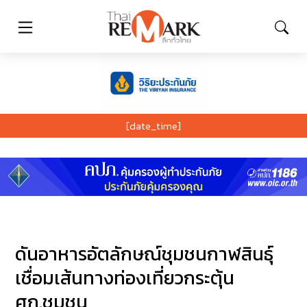
[date_time]
ดันอาหารอัตลักษณ์ชุมชนกาฬสินธุ์
เชื่อมเส้นทางท่องเที่ยวกระตุ้น
ศก.ชุมชน