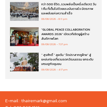
กว่า 500 ชีวิต…รวมพลังเป็นหนึ่งเดียว!2 วัน
1 คืน ที่เต็มไปด้วยแรงบันดาลใจ มิตรภาพ
และพลังแห่งความสำเร็จ
06/08/2026
8:11 pm
“GLOBAL PEACE COLLABORATION
AWARDS 2026” เปิดเวทีเชิดชูผู้สร้าง
สันติภาพโลก
06/08/2026
7:37 pm
“ สุรศักดิ์ ” ลุยดัน “วัดปราสาทภูฝ้าย” สู่
แหล่งท่องเที่ยวมรดกวัฒนธรรม ยกระดับ
เศรษฐกิจชุมชน
06/08/2026
4:17 pm
E-mail : thairemark@gmail.com