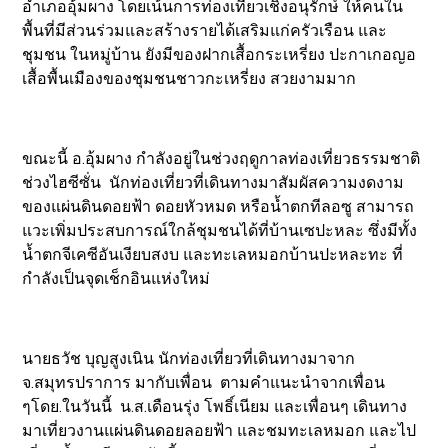
อำเภออุ้มผาง โดยเน้นการท่องเที่ยวเชิงอนุรักษ์ ให้คนใน
พื้นที่มีส่วนร่วมและสร้างรายได้เสริมแก่ครัวเรือน และ
ชุมชน ในหมู่บ้าน ยังมีของฝากเสื้อกระเหรี่ยง ปะกาเกอญอ
เสื้อพื้นเมืองของชุมชนชาวกะเหรี่ยง สวยงามมาก
ขณะนี้ อ.อุ้มผาง กำลังอยู่ในช่วงฤดูกาลท่องเที่ยวธรรมชาติ
ช่วงไฮซีซั่น นักท่องเที่ยวที่เดินทางมาสัมผัสความงดงาม
ของแผ่นดินดอยฟ้า ดอยหัวหมด หรือน้ำตกทีลอซู สามารถ
แวะเพิ่มประสบการณ์ใกล้ชุมชนได้ที่บ้านเซปะหละ ซึ่งมีทั้ง
น้ำตกจีเคซีอันเงียบสงบ และทะเลหมอกบ้านปะหละทะ ที่
กำลังเป็นจุดเช็กอินแห่งใหม่
นายธวัช บุญสูงเนิน นักท่องเที่ยวที่เดินทางมาจาก
จ.สมุทรปราการ มากับเพื่อน ตามคำแนะนำจากเพื่อน
ๆโดย.ในวันนี้ น.ส.เดือนรุ่ง โพธิ์เนียม และเพื่อนๆ เดินทาง
มาเที่ยวงานแผ่นดินดอยลอยฟ้า และชมทะเลหมอก และไป