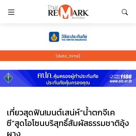
[date_time]
เที่ยวสุดฟิน!มนต์เสน่ห์“น้ำตกจีเค
ซี”สูดโอโซนบริสุทธิ์สัมผัสธรรมชาติอุ้ง
ผาง