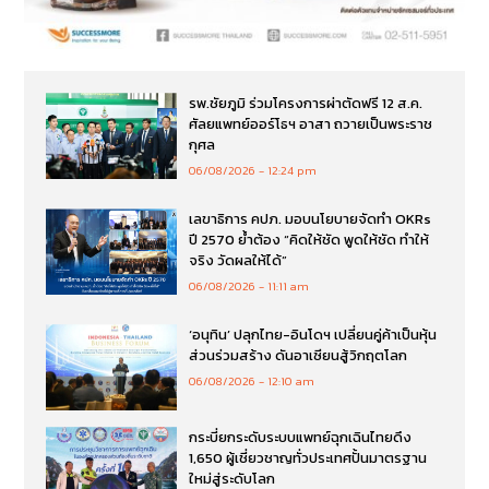
รพ.ชัยภูมิ ร่วมโครงการผ่าตัดฟรี 12 ส.ค.
ศัลยแพทย์ออร์โธฯ อาสา ถวายเป็นพระราช
กุศล
06/08/2026
12:24 pm
เลขาธิการ คปภ. มอบนโยบายจัดทำ OKRs
ปี 2570 ย้ำต้อง “คิดให้ชัด พูดให้ชัด ทำให้
จริง วัดผลให้ได้”
06/08/2026
11:11 am
‘อนุทิน’ ปลุกไทย-อินโดฯ เปลี่ยนคู่ค้าเป็นหุ้น
ส่วนร่วมสร้าง ดันอาเซียนสู้วิกฤตโลก
06/08/2026
12:10 am
กระบี่ยกระดับระบบแพทย์ฉุกเฉินไทยดึง
1,650 ผู้เชี่ยวชาญทั่วประเทศปั้นมาตรฐาน
ใหม่สู่ระดับโลก