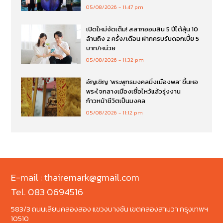
05/08/2026
11:47 pm
เปิดใหม่จัดเต็ม! สลากออมสิน 5 ปีได้ลุ้น 10
ล้านถึง 2 ครั้ง/เดือน ฝากครบรับดอกเบี้ย 5
บาท/หน่วย
05/08/2026
11:32 pm
อัญเชิญ ‘พระพุทธมงคลมิ่งเมืองพล’ ขึ้นหอ
พระใจกลางเมืองเชื่อไหว้แล้วรุ่งงาน
ก้าวหน้าชีวิตเป็นมงคล
05/08/2026
11:12 pm
E-mail : thairemark@gmail.com
Tel. 083 0694516
583/3 ถนนเลียบคลองสอง แขวงบางชัน เขตคลองสามวา กรุงเทพฯ
10510