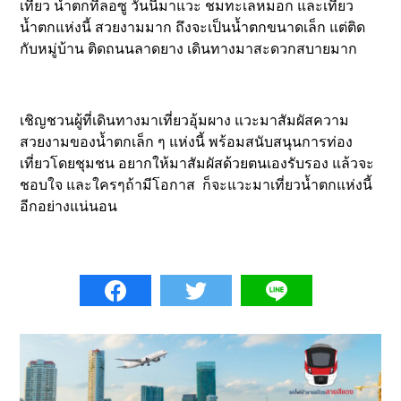
เที่ยว น้ำตกทีลอซู วันนี้มาแวะ ชมทะเลหมอก และเที่ยว
น้ำตกแห่งนี้ สวยงามมาก ถึงจะเป็นน้ำตกขนาดเล็ก แต่ติด
กับหมู่บ้าน ติดถนนลาดยาง เดินทางมาสะดวกสบายมาก
เชิญชวนผู้ที่เดินทางมาเที่ยวอุ้มผาง แวะมาสัมผัสความ
สวยงามของน้ำตกเล็ก ๆ แห่งนี้ พร้อมสนับสนุนการท่อง
เที่ยวโดยชุมชน อยากให้มาสัมผัสด้วยตนเองรับรอง แล้วจะ
ชอบใจ และใครๆถ้ามีโอกาส ก็จะแวะมาเที่ยวน้ำตกแห่งนี้
อีกอย่างแน่นอน