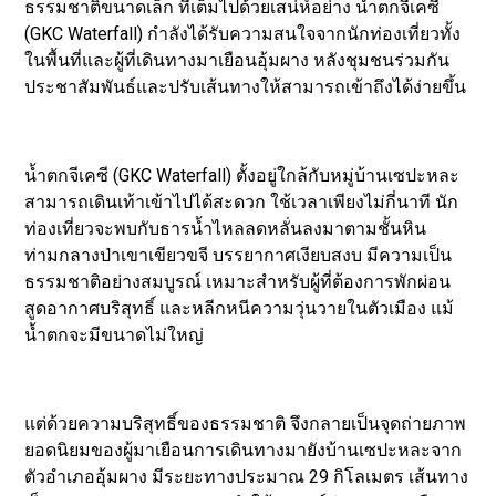
ธรรมชาติขนาดเล็ก ที่เต็มไปด้วยเสน่ห์อย่าง น้ำตกจีเคซี
(GKC Waterfall) กำลังได้รับความสนใจจากนักท่องเที่ยวทั้ง
ในพื้นที่และผู้ที่เดินทางมาเยือนอุ้มผาง หลังชุมชนร่วมกัน
ประชาสัมพันธ์และปรับเส้นทางให้สามารถเข้าถึงได้ง่ายขึ้น
น้ำตกจีเคซี (GKC Waterfall) ตั้งอยู่ใกล้กับหมู่บ้านเซปะหละ
สามารถเดินเท้าเข้าไปได้สะดวก ใช้เวลาเพียงไม่กี่นาที นัก
ท่องเที่ยวจะพบกับธารน้ำไหลลดหลั่นลงมาตามชั้นหิน
ท่ามกลางป่าเขาเขียวขจี บรรยากาศเงียบสงบ มีความเป็น
ธรรมชาติอย่างสมบูรณ์ เหมาะสำหรับผู้ที่ต้องการพักผ่อน
สูดอากาศบริสุทธิ์ และหลีกหนีความวุ่นวายในตัวเมือง แม้
น้ำตกจะมีขนาดไม่ใหญ่
แต่ด้วยความบริสุทธิ์ของธรรมชาติ จึงกลายเป็นจุดถ่ายภาพ
ยอดนิยมของผู้มาเยือนการเดินทางมายังบ้านเซปะหละจาก
ตัวอำเภออุ้มผาง มีระยะทางประมาณ 29 กิโลเมตร เส้นทาง