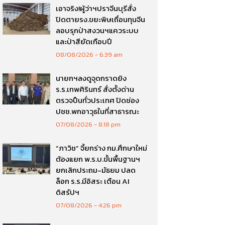
เอาจริง!ผู้ว่าฯปราจีนบุรีสั่ง
ปิดตายรง.ขยะพิษเถื่อนทุนจีน
ลอบรุกป่าสงวนฯแควระบบ
และป่าสียัดเกือบปี
08/08/2026
6:39 am
นายกฯลงดูจุดกราดยิง
ร.ร.เทพศิรินทร์ สั่งตั้งด่าน
ตรวจปืนทั่วประเทศ ปิดช่อง
ปชช.พกอาวุธในที่สาธารณะ
07/08/2026
8:18 pm
“ภาวิช” จี้ยกร่าง กม.ศึกษาใหม่
ต้องแยก พ.ร.บ.ขั้นพื้นฐานฯ
ยกเลิกประถม-มัธยม ปลด
ล็อก ร.ร.มีอิสระ เตือน AI
ดิสรัปฯ
07/08/2026
4:26 pm