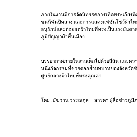
ภายในงานมีการจัดนิทรรศการเทิดพระเกียรติส
ชนนีพันปีหลวง และการแสดงแฟชั่นโชว์ผ้าไท
อนุรักษ์และต่อยอดผ้าไทยที่ทรงเป็นแรงบัน
ภูมิปัญญาผ้าพื้นเมือง
บรรยากาศภายในงานเต็มไปด้วยสีสัน และความภ
หนึ่งกิจกรรมที่ช่วยตอกย้ำบทบาทของจังหวัดช
ศูนย์กลางผ้าไทยที่ทรงคุณค่า
โดย…มัฆวาน วรรณกุล – อารดา ผู้สื่อข่าวภูมิ