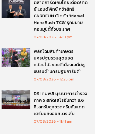
ตลาดการ์ดเกมไทยเดือด! คิด
ซ์ แอนด์ คิทซ์ คว้าสิทธิ์
CARDFUN เปิดตัว ‘Marvel
Hero Rush TCG’ รุกขยาย
คอมมูนิตี้ทั่วประเทศ
07/08/2026
4:19 pm
พลิกโฉมสินค้าเกษตร
นครปฐมรวมสุดยอด
กล้วยไม้-ของดีเมืองเจดีย์ชู
แบรนด์ ‘นครปฐมการันตี’
07/08/2026
12:25 pm
DSI ศปพ.5 บูรณาการตำรวจ
ภาค 5 สกัดเฮโรอีนกว่า 8.6
กิโลกรัมซุกขวดครีมกันแดด
เตรียมส่งออสเตรเลีย
07/08/2026
11:41 am