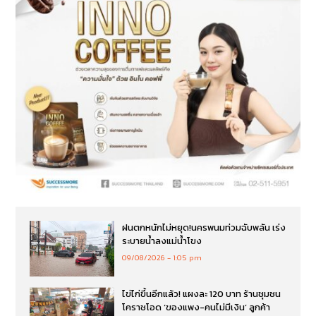
ฝนตกหนักไม่หยุด!นครพนมท่วมฉับพลัน เร่ง
ระบายน้ำลงแม่น้ำโขง
09/08/2026
1:05 pm
ไข่ไก่ขึ้นอีกแล้ว! แผงละ 120 บาท ร้านชุมชน
โคราชโอด ‘ของแพง-คนไม่มีเงิน’ ลูกค้า