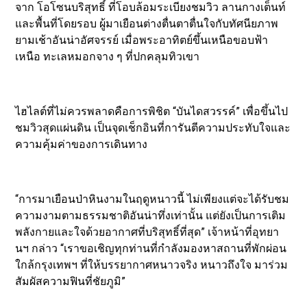
จาก โอโซนบริสุทธิ์ ที่โอบล้อมระเบียงชมวิว ลานกางเต็นท์
และพื้นที่โดยรอบ ผู้มาเยือนต่างตื่นตาตื่นใจกับทัศนียภาพ
ยามเช้าอันน่าอัศจรรย์ เมื่อพระอาทิตย์ขึ้นเหนือขอบฟ้า
เหนือ ทะเลหมอกจาง ๆ ที่ปกคลุมทิวเขา
ไฮไลต์ที่ไม่ควรพลาดคือการพิชิต “บันไดสวรรค์” เพื่อขึ้นไป
ชมวิวสุดแผ่นดิน เป็นจุดเช็กอินที่การันตีความประทับใจและ
ความคุ้มค่าของการเดินทาง
“การมาเยือนป่าหินงามในฤดูหนาวนี้ ไม่เพียงแต่จะได้รับชม
ความงามตามธรรมชาติอันน่าทึ่งเท่านั้น แต่ยังเป็นการเติม
พลังกายและใจด้วยอากาศที่บริสุทธิ์ที่สุด” เจ้าหน้าที่อุทยา
นฯ กล่าว “เราขอเชิญทุกท่านที่กำลังมองหาสถานที่พักผ่อน
ใกล้กรุงเทพฯ ที่ให้บรรยากาศหนาวจริง หนาวถึงใจ มาร่วม
สัมผัสความฟินที่ชัยภูมิ”