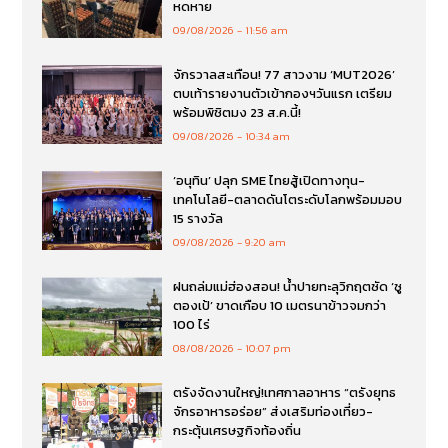
หดหาย
09/08/2026
11:56 am
จักรวาลสะเทือน! 77 สาวงาม ‘MUT2026’
ตบเท้ารายงานตัวเข้ากองฯวันแรก เตรียม
พร้อมพิชิตมง 23 ส.ค.นี้!
09/08/2026
10:34 am
‘อนุทิน’ ปลุก SME ไทยสู้เปิดทางทุน-
เทคโนโลยี-ตลาดดันโตระดับโลกพร้อมมอบ
15 รางวัล
09/08/2026
9:20 am
ฝนถล่มแม่ฮ่องสอน! น้ำปายทะลุวิกฤตซัด ‘ซู
ตองเป้’ ขาดเกือบ 10 เมตรนาข้าวจมกว่า
100 ไร่
08/08/2026
10:07 pm
ตรังจัดงานใหญ่!เทศกาลอาหาร “ตรังยุทธ
จักรอาหารอร่อย” ส่งเสริมท่องเที่ยว-
กระตุ้นเศรษฐกิจท้องถิ่น