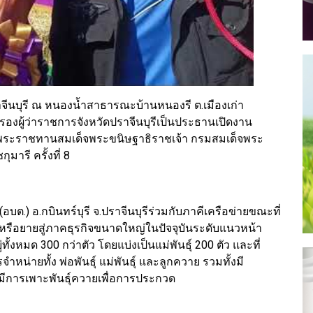
.ปราจีนบุรี ณ หนองน้ำสาธารณะบ้านหนองรี ต.เมืองเก่า
 รองผู้ว่าราชการจังหวัดปราจีนบุรีเป็นประธานเปิดงาน
ยพระราชทานสมเด็จพระขนิษฐาธิราชเจ้า กรมสมเด็จพระ
ารี ครั้งที่ 8
อบต.) อ.กบินทร์บุรี จ.ปราจีนบุรีร่วมกับภาคีเครือข่ายขณะที่
ย์หรือยายสู่ภาคธุรกิจขนาดใหญ่ในปัจจุบันระดับแนวหน้า
งหมด 300 กว่าตัว โดยแบ่งเป็นแม่พันธุ์ 200 ตัว และที่
จำหน่ายทั้ง พ่อพันธุ์ แม่พันธุ์ และลูกควาย รวมทั้งมี
มีการเพาะพันธุ์ควายเพื่อการประกวด