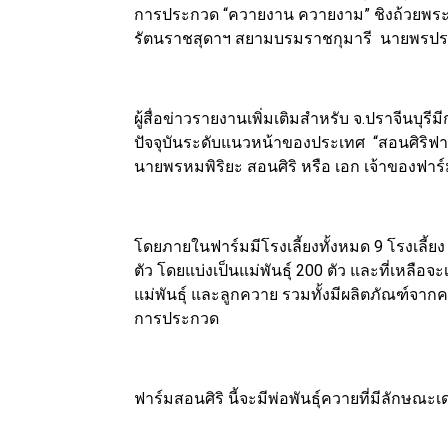
การประกวด “ควายงาน ควายงาม” ชิงถ้วยพร
รัตนราชสุดาฯ สยามบรมราชกุมารี นายพรประส
ผู้สื่อข่าวรายงานเพิ่มเติมสำหรับ จ.ปราจีนบุ
ปัจจุบันระดับแนวหน้าของประเทศ “สอนศิริฟาร์
นายพรหมพิริยะ สอนศิริ หรือ เอก เจ้าของฟาร์ม
โดยภายในฟาร์มมีโรงเลี้ยงทั้งหมด 9 โรงเลี้ยง
ตัว โดยแบ่งเป็นแม่พันธุ์ 200 ตัว และที่เหลือจะ
แม่พันธุ์ และลูกควาย รวมทั้งมีผลิตภัณฑ์จากค
การประกวด
ฟาร์มสอนศิริ นี้จะมีพ่อพันธุ์ควายที่มีลักษ