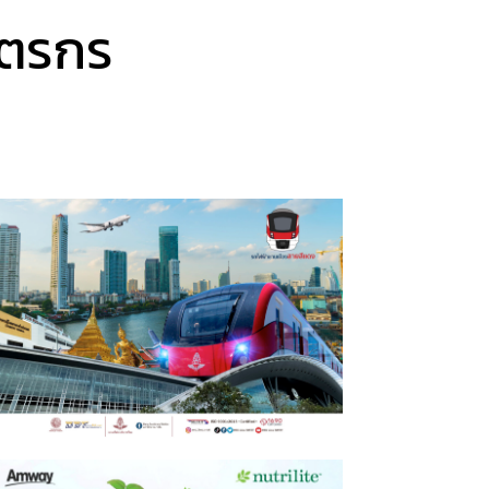
ษตรกร