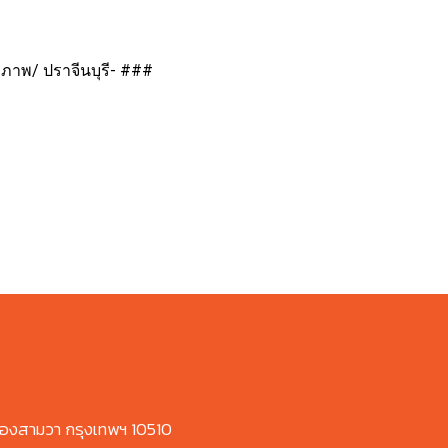
์-ภาพ/ ปราจีนบุรี- ###
องสามวา กรุงเทพฯ 10510