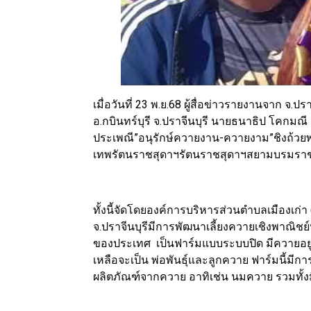
เมื่อวันที่ 23 พ.ย.68 ผู้สื่อข่าวรายงานจาก จ
อ.กบินทร์บุรี จ.ปราจีนบุรี นายธนาธิป โคกมณี
ประเพณี”อนุรักษ์ควายงาน-ควายงาม”ชิงถ้ว
เทพรัตนราชสุดาฯรัตนราชสุดาฯสยามบรมราชกุม
ทั้งนี้จัดโดยองค์การบริหารส่วนตำบลเมืองเก่า (
จ.ปราจีนบุรีมีการพัฒนาเลี้ยงควายเชิงพาณิช
ของประเทศ เป็นฟาร์มแบบระบบปิด มีควายอยู่ทั้
เหลือจะเป็น พ่อพันธุ์และลูกควาย ฟาร์มนี้มีการ
ผลิตภัณฑ์จากควาย อาทิเช่น นมควาย รวมทั้ง