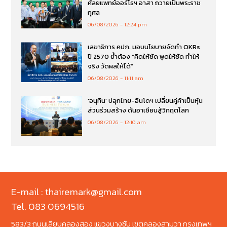
ศัลยแพทย์ออร์โธฯ อาสา ถวายเป็นพระราช
กุศล
06/08/2026
12:24 pm
เลขาธิการ คปภ. มอบนโยบายจัดทำ OKRs
ปี 2570 ย้ำต้อง “คิดให้ชัด พูดให้ชัด ทำให้
จริง วัดผลให้ได้”
06/08/2026
11:11 am
‘อนุทิน’ ปลุกไทย-อินโดฯ เปลี่ยนคู่ค้าเป็นหุ้น
ส่วนร่วมสร้าง ดันอาเซียนสู้วิกฤตโลก
06/08/2026
12:10 am
E-mail : thairemark@gmail.com
Tel. 083 0694516
583/3 ถนนเลียบคลองสอง แขวงบางชัน เขตคลองสามวา กรุงเทพฯ