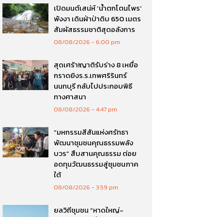
เปิดมนต์เสน่ห์ ‘น้ำตกโตนไพร’
พังงา เดินฝ่าป่าดิบ 650 เมตร
สัมผัสธรรมชาติสุดอลังการ
08/08/2026
6:00 pm
สุดเศร้า!ญาติรับร่าง 8 เหยื่อ
กราดยิงร.ร.เทพศริรินทร์
นนทบุรี กลับไปประกอบพิธี
ทางศาสนา
08/08/2026
4:47 pm
“มหกรรมสีสันแห่งศรัทธา
พัฒนาชุมชนคุณธรรมพลัง
บวร” สืบสานคุณธรรม ต่อย
อดทุนวัฒนธรรมสู่ชุมชนภาค
ใต้
08/08/2026
3:59 pm
ยลวิถีชุมชน “หาดใหญ่-