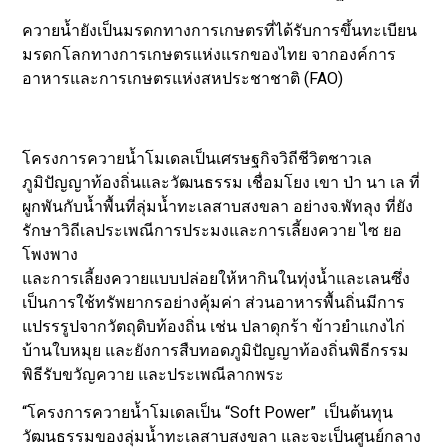
ควายน้ำยังเป็นมรดกทางการเกษตรที่ได้รับการขึ้นทะเบียน
มรดกโลกทางการเกษตรแห่งแรกของไทย จากองค์การ
อาหารและการเกษตรแห่งสหประชาชาติ (FAO)
โครงการควายน้ำโมเดลเป็นเศรษฐกิจวิถีชีวิตชาวเล
ภูมิปัญญาท้องถิ่นและวัฒนธรรม เชื่อมโยง เขา ป่า นา เล ที่
ผูกพันกับน้ำพื้นที่ลุ่มน้ำทะเลสาบสงขลา อย่างจ.พัทลุง ที่ยัง
รักษาวิถีเลประเพณีการประมงและการเลี้ยงควาย ไซ ยอ
โพงพาง
และการเลี้ยงควายแบบปล่อยให้หากินในทุ่งน้ำและเลนซึ่ง
เป็นการใช้ทรัพยากรอย่างคุ้มค่า ส่วนอาหารพื้นถิ่นมีการ
แปรรรูปจากวัตถุดิบท้องถิ่น เช่น ปลาดุกร้า ข้าวยำแกงไก่
บ้านใบหมุย และยังการสืบทอดภูมิปัญญาท้องถิ่นพิธีกรรม
พิธีรับขวัญควาย และประเพณีลากพระ
“โครงการควายน้ำโมเดลเป็น “Soft Power” เป็นต้นทุน
วัฒนธรรมของลุ่มน้ำทะเลสาบสงขลา และจะเป็นศูนย์กลาง