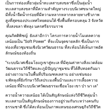
เป็นการท่องเที่ยวลุ่มน้ำทะเลสาบสงขลาซึ่งเป็นลุ่มน้ำ
ทะเลสาบสงขลาที่มีความสำคัญทางระบบนิเวศขนาดใหญ่
มีทั้งน้ำจืดน้ำกร่อยที่มีความหลากหลากหลายทางชีวภาพ
สูงที่สุดของประเทศไทยตอนใต้ ซึ่งพื้นที่ครอบคลุม 3 จังหวัด
ทั้งสงขลา พัทลุง นครศรีธรรมราช
คุณกิตติพิชญ์ ยังเล่าอีกว่า โครงการควายน้ำโมเดลควาย
เลน้อยเป็น “Soft Power” ที่จะเป็นจุดขายหลัก ซึ่งเป็นการ
ท่องเที่ยวชุมชนเชิงนิเวศวัฒนธรรม ที่สะท้อนได้เห็นภาพอัต
ลักษณ์ของท้องถิ่น
“ระบบนิเวศเชื่อมโยงภูเขาสู่ทะเล ที่มีคุณค่าทางสิ่งแวดล้อม
วัฒนธรรมวิถีชีวิตและภูมิปัญญาชุมชน ที่ได้สืบทอดกันมา
อย่างยาวนานในพื้นที่ปริมณฑลเลสาบ อย่างเช่นของ
จ.พัทลุงที่ยังรักษาวิถีเลประมงพื้นบ้านและการเลี้ยงควาย
เลน้อย ที่มีระบบนิเวศวัฒนธรรมเชื่อมโยง เขา ป่า นา เล”
ควายน้ำควายเลน้อย ได้เป็นสัญลักษณ์แห่งวิถีชีวิตลุ่มน้ำ
ทะเลสาบเป็นสัญลักษณ์ของการอยู่ร่วมกันระหว่างคนกับ
ธรรมชาติ ซึ่งได้สะท้อนเป็นภาพแทนของเศรษฐกิจวิถีชีวิต