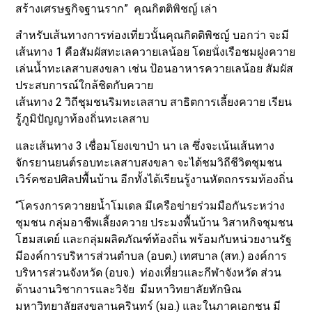
สร้างเศรษฐกิจฐานราก” คุณกิตติพิชญ์ เล่า
สำหรับเส้นทางการท่องเที่ยวนั้นคุณกิตติพิชญ์ บอกว่า จะมี
เส้นทาง 1 คือสัมผัสทะเลควายเลน้อย โดยนั่งเรือชมฝูงควาย
เล่นน้ำทะเลสาบสงขลา เช่น ป้อนอาหารควายเลน้อย สัมผัส
ประสบการณ์ใกล้ชิดกับควาย
เส้นทาง 2 วิถีชุมชนริมทะเลสาบ สาธิตการเลี้ยงควาย เรียน
รู้ภูมิปัญญาท้องถิ่นทะเลสาบ
และเส้นทาง 3 เชื่อมโยงเขาป่า นา เล ซึ่งจะเน้นเส้นทาง
จักรยานยนต์รอบทะเลสาบสงขลา จะได้ชมวิถีชีวิตชุมชน
เวิร์คชอปศิลปพื้นบ้าน อีกทั้งได้เรียนรู้งานหัตถกรรมท้องถิ่น
“โครงการควายยน้ำโมเดล มีเครือข่ายร่วมมือกันระหว่าง
ชุมชน กลุ่มอาชีพเลี้ยงควาย ประมงพื้นบ้าน วิสาหกิจชุมชน
โฮมสเตย์ และกลุ่มผลิตภัณฑ์ท้องถิ่น พร้อมกับหน่วยงานรัฐ
มีองค์การบริหารส่วนตำบล (อบต.) เทศบาล (สท.) องค์การ
บริหารส่วนจังหวัด (อบจ.) ท่องเที่ยวและกีฬาจังหวัด ส่วน
ด้านงานวิชาการและวิจัย มีมหาวิทยาลัยทักษิณ
มหาวิทยาลัยสงขลานครินทร์ (มอ.) และในภาคเอกชน มี