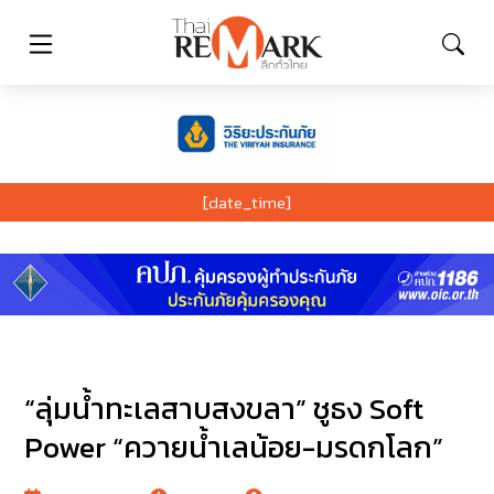
[date_time]
“ลุ่มน้ำทะเลสาบสงขลา” ชูธง Soft
Power “ควายน้ำเลน้อย-มรดกโลก”