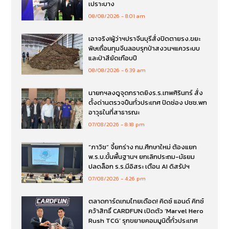
เปราะบาง
08/08/2026
8:01 am
เอาจริง!ผู้ว่าฯปราจีนบุรีสั่งปิดตายรง.ขยะ
พิษเถื่อนทุนจีนลอบรุกป่าสงวนฯแควระบบ
และป่าสียัดเกือบปี
08/08/2026
6:39 am
นายกฯลงดูจุดกราดยิงร.ร.เทพศิรินทร์ สั่ง
ตั้งด่านตรวจปืนทั่วประเทศ ปิดช่อง ปชช.พก
อาวุธในที่สาธารณะ
07/08/2026
8:18 pm
“ภาวิช” จี้ยกร่าง กม.ศึกษาใหม่ ต้องแยก
พ.ร.บ.ขั้นพื้นฐานฯ ยกเลิกประถม-มัธยม
ปลดล็อก ร.ร.มีอิสระ เตือน AI ดิสรัปฯ
07/08/2026
4:26 pm
ตลาดการ์ดเกมไทยเดือด! คิดซ์ แอนด์ คิทซ์
คว้าสิทธิ์ CARDFUN เปิดตัว ‘Marvel Hero
Rush TCG’ รุกขยายคอมมูนิตี้ทั่วประเทศ