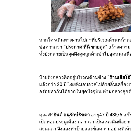
หากใครเดินทางผ่านไปมาที่บริเวณด้านหน้าต
ข้อความว่า
“ประกาศ ที่นี่ ขายตูด”
สร้างความส
ทั้งยังกลายเป็นจุดดึงดูดลูกค้าเข้าไปอุดหนุน
ป้ายดังกล่าวติดอยู่บริเวณด้านข้าง
“ร้านเฮียโอ
แล้วกว่า 20 ปี โดยหิมอบอวลไปด้วยลิ่นเครื่
อร่อยหากินได้ยากในยุคปัจจุบัน ท่ามกลางลูกค้า
คุณ
สายันต์ อนุรักษ์รัชดา
อายุ47 ปี 485/6 ถ.รื
เป็ดทอดประตูเมือง กล่าวว่า เป็นแนวคิดที่อย
สะดุดตา จึงลองทำป้ายและข้อความอย่างที่เห็นแ