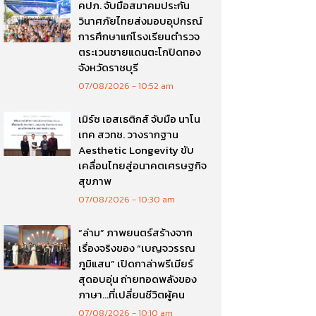
คปภ. จับมือสมาคมประกัน
วินาศภัยไทยส่งมอบอุปกรณ์
การศึกษาแก่โรงเรียนตำรวจ
ตระเวนชายแดนตะโกปิดทอง
จังหวัดราชบุรี
07/08/2026
10:52 am
เมิร์ซ เอสเธติกส์ จับมือ นาโน
เทค สวทช. วางรากฐาน
Aesthetic Longevity ขับ
เคลื่อนไทยสู่อนาคตเศรษฐกิจ
สุขภาพ
07/08/2026
10:30 am
“ล่าม” ภาพยนตร์สร้างจาก
เรื่องจริงของ “เบญจวรรณ
ภูมิแสน” เปิดกาล่าพรีเมียร์
สุดอบอุ่น ถ่ายทอดพลังของ
ภาษา…ที่เปลี่ยนชีวิตผู้คน
07/08/2026
10:10 am