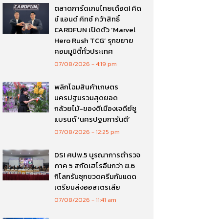
ตลาดการ์ดเกมไทยเดือด! คิด
ซ์ แอนด์ คิทซ์ คว้าสิทธิ์
CARDFUN เปิดตัว ‘Marvel
Hero Rush TCG’ รุกขยาย
คอมมูนิตี้ทั่วประเทศ
07/08/2026
4:19 pm
พลิกโฉมสินค้าเกษตร
นครปฐมรวมสุดยอด
กล้วยไม้-ของดีเมืองเจดีย์ชู
แบรนด์ ‘นครปฐมการันตี’
07/08/2026
12:25 pm
DSI ศปพ.5 บูรณาการตำรวจ
ภาค 5 สกัดเฮโรอีนกว่า 8.6
กิโลกรัมซุกขวดครีมกันแดด
เตรียมส่งออสเตรเลีย
07/08/2026
11:41 am