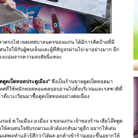
ลาดรถไฟ เขตเทศบาลนครขอนแก่น ได้มีการติดป้ายที่มี
นใจให้กับผู้พบเห็นและผู้ที่สัญจรผ่านไป-มาอย่างมาก อีก
เนืองแน่นจากความสงสัยนี่แหละ
๊ตตูดเป็ดทอดประตูเมือง”
ซึ่งเป็นร้านขายตูดเป็ดทอดมา
องเทศที่ใช้หมักทอดหอมตลบอบอวนไปทั้งบริเวณและรสชาติที่
ที่แวะเวียนมาซื้อตูดเป็ดทอดอย่างต่อเนื่อง
่นรมย์ ต.ในเมือง อ.เมือง จ.ขอนแก่น เจ้าของร้าน เฮียโอ๊ตตูด
ากให้คนสนใจขับรถผ่านแล้วต้องกลับมาดูอีก อยากให้เด่น
ต่พอทำแล้วรู้สึกว่าได้ผล ลูกค้าเข้าร้านเยอะขึ้นอยากให้