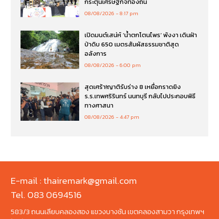
กระตุ้นเศรษฐกิจท้องถิ่น
08/08/2026
8:17 pm
เปิดมนต์เสน่ห์ ‘น้ำตกโตนไพร’ พังงา เดินฝ่า
ป่าดิบ 650 เมตรสัมผัสธรรมชาติสุด
อลังการ
08/08/2026
6:00 pm
สุดเศร้า!ญาติรับร่าง 8 เหยื่อกราดยิง
ร.ร.เทพศริรินทร์ นนทบุรี กลับไปประกอบพิธี
ทางศาสนา
08/08/2026
4:47 pm
E-mail : thairemark@gmail.com
Tel. 083 0694516
583/3 ถนนเลียบคลองสอง แขวงบางชัน เขตคลองสามวา กรุงเทพฯ