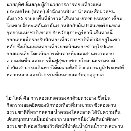
นายอุทิศ ลิ่มสกุล ผู้อำนวยการการท่องเที่ยวแห่ง
ประเทศไทย (ททท.) สำนักงานพังงา นำคณะสื่อมวลชน
พังงา 25 รายลงพื้นที่สำรวจ “เส้นทาง Green Escape” เชื่อม
โยงชายฝั่งทะเลอันดามันเขาหลักกับผืนป่าฝนเขตร้อนของ
อุทยานแห่งชาติเขาสก จังหวัดสุราษฎร์ธานี เส้นทางนี้
ออกแบบเพื่อรองรับนักท่องเที่ยวต่างชาติที่พำนักอยู่ในเขา
หลัก ซึ่งเป็นแหล่งท่องเที่ยวยอดนิยมของชาวยุโรปและ
ออสเตรเลีย โดยเน้นการเดินทางที่ผสมผสานความสงบ
ความสดชื่น และการฟื้นฟูสุขภาพกายใจผ่านธรรมชาติ
บำบัด สามารถเดินทางได้ตลอดทั้งปี ด้วยสภาพภูมิประเทศที่
หลากหลายและกิจกรรมที่เหมาะสมกับทุกฤดูกาล
ไฮ-ไลค์ คือ การล่องแก่งคลองศกด้วยห่วงยาง ซึ่งเป็น
กิจกรรมยอดฮิตของนักท่องเที่ยวที่มาเขาสก ซึ่งล่องผ่าน
ธรรมชาติที่หลากหลาย น้ำคลองใสสะอาด ได้รับความตื่น
เต้นสนุกสนานเป็นอย่างมาก นอกจากนี้ยังได้เดินป่าศึกษา
ธรรมชาติ ล่องเรือชมวิวทัศน์ที่ป่าต้นน้ำบ้านน้ำราด สะพาน