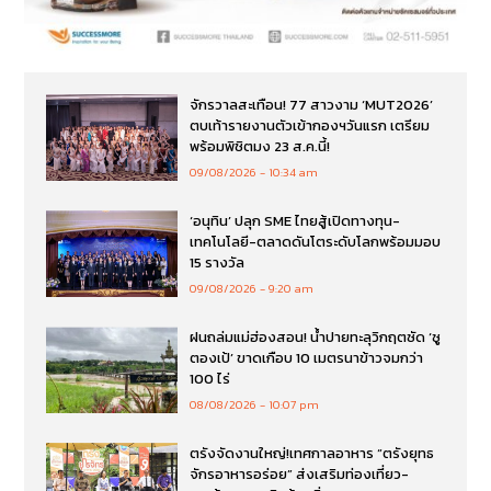
จักรวาลสะเทือน! 77 สาวงาม ‘MUT2026’
ตบเท้ารายงานตัวเข้ากองฯวันแรก เตรียม
พร้อมพิชิตมง 23 ส.ค.นี้!
09/08/2026
10:34 am
‘อนุทิน’ ปลุก SME ไทยสู้เปิดทางทุน-
เทคโนโลยี-ตลาดดันโตระดับโลกพร้อมมอบ
15 รางวัล
09/08/2026
9:20 am
ฝนถล่มแม่ฮ่องสอน! น้ำปายทะลุวิกฤตซัด ‘ซู
ตองเป้’ ขาดเกือบ 10 เมตรนาข้าวจมกว่า
100 ไร่
08/08/2026
10:07 pm
ตรังจัดงานใหญ่!เทศกาลอาหาร “ตรังยุทธ
จักรอาหารอร่อย” ส่งเสริมท่องเที่ยว-