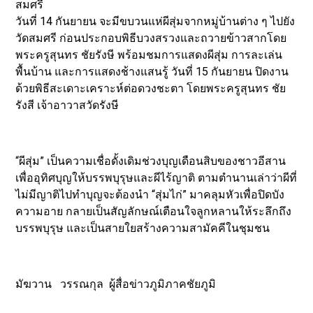
สมศรี
วันที่ 14 กันยายน จะมีขบวนแห่ผีสุ่มจากหมู่บ้านต่าง ๆ ไปยัง
วัดสมศรี ก่อนประกอบพิธีบวงสรวงและถวายข้าวสากโดย
พระครูสุนทร ชัยรังษี พร้อมชมการแสดงผีสุ่ม การละเล่น
พื้นบ้าน และการแสดงช้างแสนรู้ วันที่ 15 กันยายน ปิดงาน
ด้วยพิธีสะเดาะเคราะห์ต่อดวงชะตา โดยพระครูสุนทร ชัย
รังสี เจ้าอาวาสวัดรังษี
“ผีสุ่ม” เป็นความเชื่อดั้งเดิมช่วงบุญเดือนสิบของชาวอีสาน
เพื่ออุทิศบุญให้บรรพบุรุษและผีไร้ญาติ ตามตำนานเล่าว่าผีที่
ไม่มีญาติไปทำบุญจะต้องนำ “สุ่มไก่” มาคลุมหัวเพื่อปิดบัง
ความอาย กลายเป็นสัญลักษณ์เตือนใจลูกหลานให้ระลึกถึง
บรรพบุรุษ และเป็นสายใยสร้างความสามัคคีในชุมชน
มัฆวาน วรรณกุล ผู้สื่อข่าวภูมิภาคชัยภูมิ