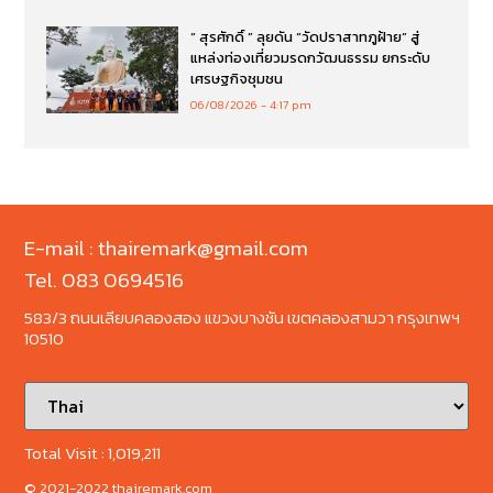
“ สุรศักดิ์ ” ลุยดัน “วัดปราสาทภูฝ้าย” สู่
แหล่งท่องเที่ยวมรดกวัฒนธรรม ยกระดับ
เศรษฐกิจชุมชน
06/08/2026
4:17 pm
E-mail : thairemark@gmail.com
Tel. 083 0694516
583/3 ถนนเลียบคลองสอง แขวงบางชัน เขตคลองสามวา กรุงเทพฯ
10510
Total Visit :
1,019,211
© 2021-2022 thairemark.com