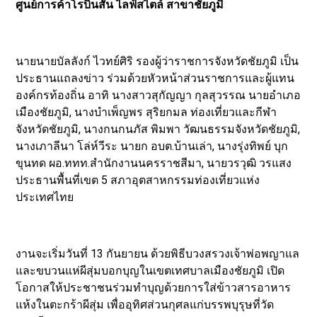
ศูนย์การค้าโรบินสัน ไลฟ์สไตล์ สาขาชัยภูมิ
นายนายบัลลังก์ ไวทย์ศิริ รองผู้ว่าราชการจังหวัดชัยภูมิ เป็น
ประธานแถลงข่าว ร่วมด้วยหัวหน้าส่วนราชการและผู้แทน
องค์กรท้องถิ่น อาทิ นางสาวสุกัญญา กุลสุวรรณ นายอำเภอ
เมืองชัยภูมิ, นางบำเพ็ญพร สุริยกมล ท่องเที่ยวและกีฬา
จังหวัดชัยภูมิ, นางกนกนภัส พิมพา วัฒนธรรมจังหวัดชัยภูมิ,
นางเภาลีนา โล่ห์วีระ นายก อบต.บ้านเล่า, นางรุ่งทิพย์ บุก
ขุนทด ผอ.ททท.สำนักงานนครราชสีมา, นายวรวุฒิ วรแสง
ประธานพื้นที่เขต 5 สภาอุตสาหกรรมท่องเที่ยวแห่ง
ประเทศไทย
งานจะเริ่มวันที่ 13 กันยายน ด้วยพิธีบวงสรวงเจ้าพ่อพญาแล
และขบวนแห่ผีสุ่มบอกบุญในเขตเทศบาลเมืองชัยภูมิ เปิด
โอกาสให้ประชาชนร่วมทำบุญด้วยการใส่ข้าวสารอาหาร
แห้งในตะกร้าผีสุ่ม เพื่ออุทิศส่วนกุศลแก่บรรพบุรุษที่วัด