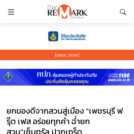
[date_time]
ยกของดีจากสวนสู่เมือง “เพชรบุรี ฟ
รุ๊ต เฟส อร่อยทุกคำ ฉ่ำยก
สวน”เซ็นทรัล ปากเกร็ด