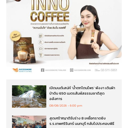
เปิดมนต์เสน่ห์ ‘น้ำตกโตนไพร’ พังงา เดินฝ่า
ป่าดิบ 650 เมตรสัมผัสธรรมชาติสุด
อลังการ
08/08/2026
6:00 pm
สุดเศร้า!ญาติรับร่าง 8 เหยื่อกราดยิง
ร.ร.เทพศริรินทร์ นนทบุรี กลับไปประกอบพิธี