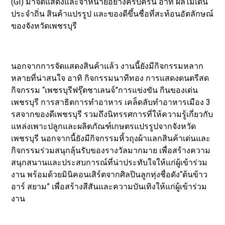
(GI) มาจัดแสดงและจำหน่ายอย่างครบครัน อาทิ ผลไม้เด่น
ประจำถิ่น สินค้าแปรรูป และของดีขึ้นชื่อที่สะท้อนอัตลักษณ์
ของจังหวัดเพชรบุรี
นอกจากการจัดแสดงสินค้าแล้ว งานนี้ยังมีกิจกรรมหลาก
หลายที่น่าสนใจ อาทิ กิจกรรมนาทีทอง การแสดงดนตรีสด
กิจกรรม “เพชรบุรีฟรุ๊ตชาเลนจ์”การแข่งขัน กินของเด่น
เพชรบุรี การสาธิตการทำอาหาร เคล็ดลับทำอาหารเมือง 3
รสจากของดีเพชรบุรี รวมถึงนิทรรศการที่ให้ความรู้เกี่ยวกับ
แหล่งเพาะปลูกและผลิตภัณฑ์เกษตรแปรรูปจากจังหวัด
เพชรบุรี นอกจากนี้ยังมีกิจกรรมหิ้วถุงผ้าแลกสินค้าเด่นและ
กิจกรรมร่วมสนุกลุ้นรับของรางวัลมากมาย เพื่อสร้างความ
สนุกสนานและประสบการณ์ที่น่าประทับใจให้แก่ผู้เข้าร่วม
งาน พร้อมด้วยมินิคอนเสิร์ตจากศิลปินลูกทุ่งชื่อดัง“ต้นข้าว
อาร์ สยาม” เพื่อสร้างสีสันและความบันเทิงให้แก่ผู้เข้าร่วม
งาน