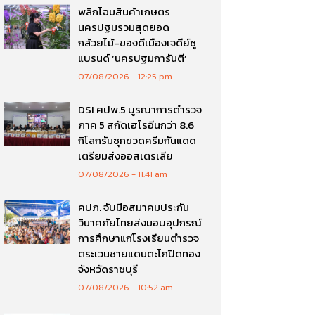
พลิกโฉมสินค้าเกษตร
นครปฐมรวมสุดยอด
กล้วยไม้-ของดีเมืองเจดีย์ชู
แบรนด์ ‘นครปฐมการันตี’
07/08/2026
12:25 pm
DSI ศปพ.5 บูรณาการตำรวจ
ภาค 5 สกัดเฮโรอีนกว่า 8.6
กิโลกรัมซุกขวดครีมกันแดด
เตรียมส่งออสเตรเลีย
07/08/2026
11:41 am
คปภ. จับมือสมาคมประกัน
วินาศภัยไทยส่งมอบอุปกรณ์
การศึกษาแก่โรงเรียนตำรวจ
ตระเวนชายแดนตะโกปิดทอง
จังหวัดราชบุรี
07/08/2026
10:52 am