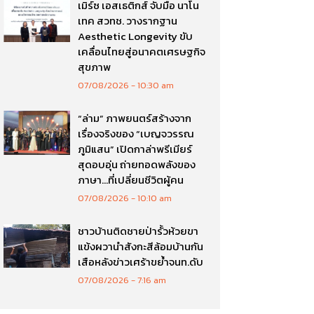
เมิร์ซ เอสเธติกส์ จับมือ นาโน
เทค สวทช. วางรากฐาน
Aesthetic Longevity ขับ
เคลื่อนไทยสู่อนาคตเศรษฐกิจ
สุขภาพ
07/08/2026
10:30 am
“ล่าม” ภาพยนตร์สร้างจาก
เรื่องจริงของ “เบญจวรรณ
ภูมิแสน” เปิดกาล่าพรีเมียร์
สุดอบอุ่น ถ่ายทอดพลังของ
ภาษา…ที่เปลี่ยนชีวิตผู้คน
07/08/2026
10:10 am
ชาวบ้านติดชายป่ารั้วห้วยขา
แข้งผวานำสังกะสีล้อมบ้านกัน
เสือหลังข่าวเศร้าขย้ำจนท.ดับ
07/08/2026
7:16 am