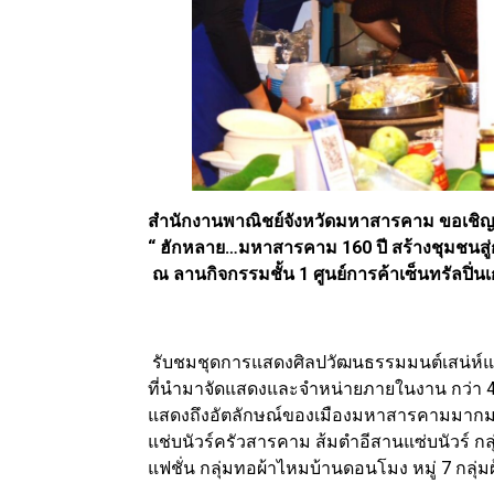
สำนักงานพาณิชย์จังหวัดมหาสารคาม ขอเชิญช
“ ฮักหลาย…มหาสารคาม 160 ปี สร้างชุมชนสู่กา
ณ ลานกิจกรรมชั้น 1 ศูนย์การค้าเซ็นทรัลปิ่นเก
รับชมชุดการแสดงศิลปวัฒนธรรมมนต์เสน่ห์แห
ที่นำมาจัดแสดงและจำหน่ายภายในงาน กว่า 43
แสดงถึงอัตลักษณ์ของเมืองมหาสารคามมากมาย 
แช่บนัวร์ครัวสารคาม ส้มตำอีสานแซ่บนัวร์ กลุ
แฟชั่น กลุ่มทอผ้าไหมบ้านดอนโมง หมู่ 7 กลุ่ม