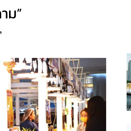
าม”
a