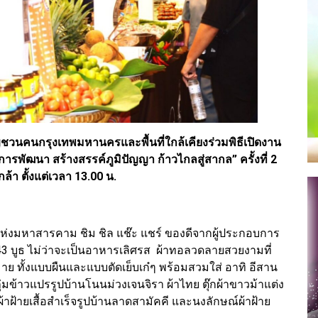
วนคนกรุงเทพมหานครและพื้นที่ใกล้เคียงร่วมพิธีเปิดงาน
รพัฒนา สร้างสรรค์ภูมิปัญญา ก้าวไกลสู่สากล” ครั้งที่ 2
ล้า ตั้งแต่เวลา 13.00 น.
่งมหาสารคาม ชิม ชิล แช๊ะ แชร์ ของดีจากผู้ประกอบการ
 บูธ ไม่ว่าจะเป็นอาหารเลิศรส ผ้าทอลวดลายสวยงามที่
ทั้งแบบผืนและแบบตัดเย็บเก๋ๆ พร้อมสวมใส่ อาทิ อีสาน
่มข้าวแปรรูปบ้านโนนม่วงเจนจิรา ผ้าไทย ตุ๊กผ้าขาวม้าแต่ง
ผ้าฝ้ายเสื้อสำเร็จรูปบ้านลาดสามัคคี และนงลักษณ์ผ้าฝ้าย