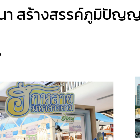
า สร้างสรรค์ภูมิปัญญา
a