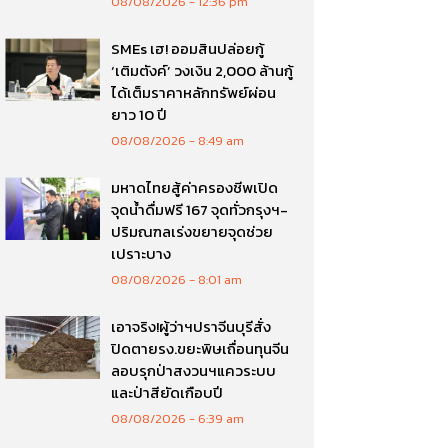
08/08/2026
12:36 pm
SMEs เฮ! ออมสินปล่อยกู้
‘เติมตังค์’ วงเงิน 2,000 ล้านกู้
ได้เต็มราคาหลักทรัพย์ผ่อน
ยาว 10 ปี
08/08/2026
8:49 am
มหาดไทยสู้ค่าครองชีพเปิด
จุดน้ำดื่มฟรี 167 จุดทั่วกรุงฯ-
ปริมณฑลเร่งขยายจุดช่วย
เปราะบาง
08/08/2026
8:01 am
เอาจริง!ผู้ว่าฯปราจีนบุรีสั่ง
ปิดตายรง.ขยะพิษเถื่อนทุนจีน
ลอบรุกป่าสงวนฯแควระบบ
และป่าสียัดเกือบปี
08/08/2026
6:39 am