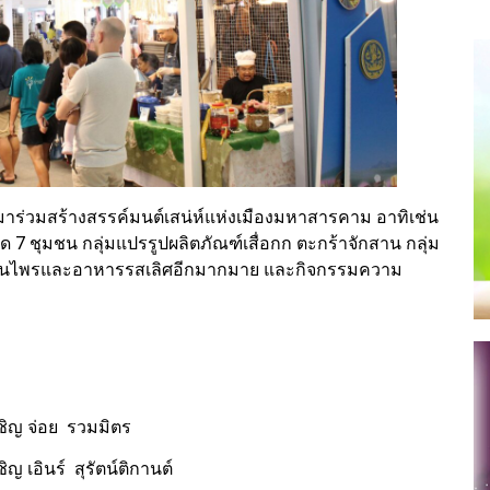
าร่วมสร้างสรรค์มนต์เสน่ห์แห่งเมืองมหาสารคาม อาทิเช่น
็ด 7 ชุมชน กลุ่มแปรรูปผลิตภัณฑ์เสื่อกก ตะกร้าจักสาน กลุ่ม
ปสมุนไพรและอาหารรสเลิศอีกมากมาย และกิจกรรมความ
ชิญ จ่อย รวมมิตร
 เอินร์ สุรัตน์ติกานต์