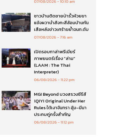
07/08/2026
10:10 am
ชาวบ้านติดชายป่ารั้วห้วยขา
แข้งผวานำสังกะสีล้อมบ้านกัน
เสือหลังข่าวเศร้าขย้ำจนท.ดับ
07/08/2026
7:16 am
เปิดรอบกาล่าพรีเมียร์
ภาพยนตร์เรื่อง ”ล่าม“
(LAAM : The Thai
Interpreter)
06/08/2026
11:22 pm
MGI Beyond บวงสรวงซีรีส์
iQIYI Original Under Her
Rules ใต้เงาจันทรา อุ้ม–มีนา
ประกบคู่ครั้งสำคัญ
06/08/2026
11:12 pm