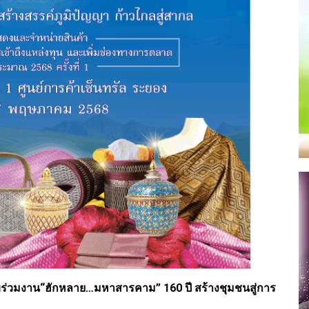
ร่วมงาน“ฮักหลาย…มหาสารคาม” 160 ปี สร้างชุมชนสู่การ