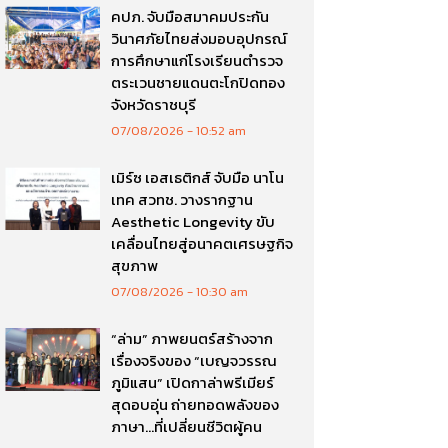
คปภ. จับมือสมาคมประกัน
วินาศภัยไทยส่งมอบอุปกรณ์
การศึกษาแก่โรงเรียนตำรวจ
ตระเวนชายแดนตะโกปิดทอง
จังหวัดราชบุรี
07/08/2026
10:52 am
เมิร์ซ เอสเธติกส์ จับมือ นาโน
เทค สวทช. วางรากฐาน
Aesthetic Longevity ขับ
เคลื่อนไทยสู่อนาคตเศรษฐกิจ
สุขภาพ
07/08/2026
10:30 am
“ล่าม” ภาพยนตร์สร้างจาก
เรื่องจริงของ “เบญจวรรณ
ภูมิแสน” เปิดกาล่าพรีเมียร์
สุดอบอุ่น ถ่ายทอดพลังของ
ภาษา…ที่เปลี่ยนชีวิตผู้คน