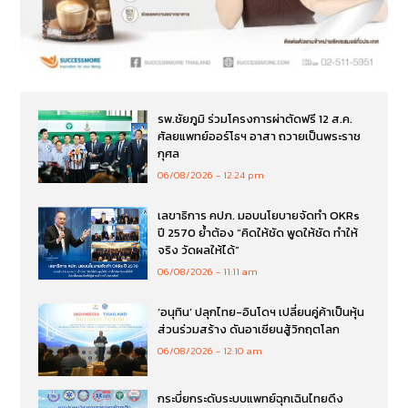
รพ.ชัยภูมิ ร่วมโครงการผ่าตัดฟรี 12 ส.ค.
ศัลยแพทย์ออร์โธฯ อาสา ถวายเป็นพระราช
กุศล
06/08/2026
12:24 pm
เลขาธิการ คปภ. มอบนโยบายจัดทำ OKRs
ปี 2570 ย้ำต้อง “คิดให้ชัด พูดให้ชัด ทำให้
จริง วัดผลให้ได้”
06/08/2026
11:11 am
‘อนุทิน’ ปลุกไทย-อินโดฯ เปลี่ยนคู่ค้าเป็นหุ้น
ส่วนร่วมสร้าง ดันอาเซียนสู้วิกฤตโลก
06/08/2026
12:10 am
กระบี่ยกระดับระบบแพทย์ฉุกเฉินไทยดึง