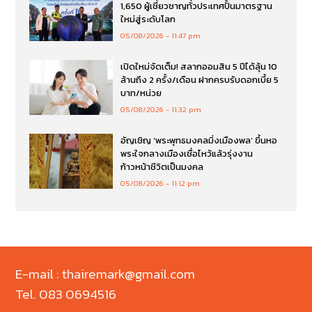
1,650 ผู้เชี่ยวชาญทั่วประเทศปั้นมาตรฐาน
ใหม่สู่ระดับโลก
05/08/2026
11:47 pm
เปิดใหม่จัดเต็ม! สลากออมสิน 5 ปีได้ลุ้น 10
ล้านถึง 2 ครั้ง/เดือน ฝากครบรับดอกเบี้ย 5
บาท/หน่วย
05/08/2026
11:32 pm
อัญเชิญ ‘พระพุทธมงคลมิ่งเมืองพล’ ขึ้นหอ
พระใจกลางเมืองเชื่อไหว้แล้วรุ่งงาน
ก้าวหน้าชีวิตเป็นมงคล
05/08/2026
11:12 pm
E-mail : thairemark@gmail.com
Tel. 083 0694516