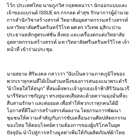
โว้ก ประเทศไทย นายภูภวิศ กฤตพลนารา นักออกแบบและ
เจ้าของแบรนด์ ISSUE ดร.กรกลด คำสุข รักษาการผู้อำนวย
การสำนักวิชาสร้างสรรค์ วิทยาลัยอุตสาหกรรมสร้างสรรค์
มหาวิทยาลัยศรีนครินทร์วิโรต ผศ.ดร.รวิเทพ มุสิกะปาน
ประธานหลักสูตรแฟชั่น สิ่งทอ และเครื่องตกแต่งวิทยาลัย
อุตสาหกรรมสร้างสรรค์ มหาวิทยาลัยศรีนครินทร์วิโรต เจ้า
หน้าที่ เข้าร่วมประชุม
นายสยาม ศิริมงคล กล่าวว่า “นับเป็นความภาคภูมิใจของ
พวกเราทุกคนที่ได้เป็นส่วนหนึ่งของการสนองแนวพระดำริ
“ผ้าไทยใส่ให้สนุก” ที่สมเด็จพระเจ้าลูกเธอเจ้าฟ้าสิริวัณณวรี
นารีรัตนราชกัญญา ทรงทุ่มเทเสียสละด้วยความมุ่งมั่นที่จะ
สืบสานรักษา และต่อยอด เพื่อทำให้พวกเราทุกคนได้มี
โอกาสที่ดีในการสร้างสรรค์ผลงาน โดยกรมการพัฒนา
ชุมชนให้ความสำคัญกับการขับเคลื่อนงานศิลปหัตถกรรม
ของไทย ให้ตอบโจทย์ความต้องการของผู้บริโภคในยุค
ปัจจุบัน นำไปสู่การสร้างมูลค่าเพิ่มให้กับผลิตภัณฑ์ผ้าไทย