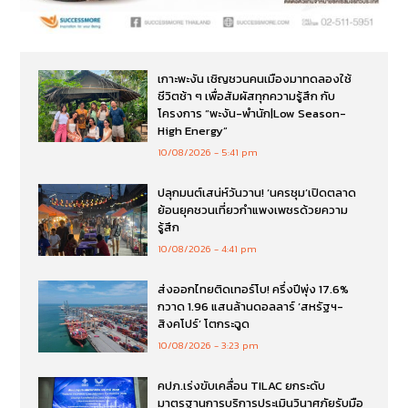
เกาะพะงัน เชิญชวนคนเมืองมาทดลองใช้
ชีวิตช้า ๆ เพื่อสัมผัสทุกความรู้สึก กับ
โครงการ “พะงัน-พำนัก|Low Season-
High Energy”
10/08/2026
5:41 pm
ปลุกมนต์เสน่ห์วันวาน! ‘นครชุม’เปิดตลาด
ย้อนยุคชวนเที่ยวกำแพงเพชรด้วยความ
รู้สึก
10/08/2026
4:41 pm
ส่งออกไทยติดเทอร์โบ! ครึ่งปีพุ่ง 17.6%
กวาด 1.96 แสนล้านดอลลาร์ ‘สหรัฐฯ-
สิงคโปร์’ โตกระฉูด
10/08/2026
3:23 pm
คปภ.เร่งขับเคลื่อน TILAC ยกระดับ
มาตรฐานการบริการประเมินวินาศภัยรับมือ