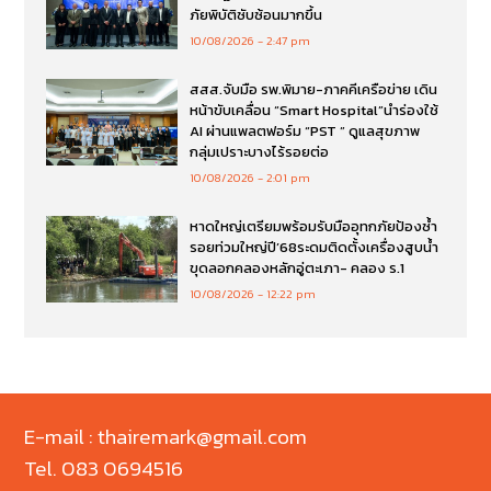
ภัยพิบัติซับซ้อนมากขึ้น
10/08/2026
2:47 pm
สสส.จับมือ รพ.พิมาย-ภาคคีเครือข่าย เดิน
หน้าขับเคลื่อน “Smart Hospital”นำร่องใช้
AI ผ่านแพลตฟอร์ม “PST ” ดูแลสุขภาพ
กลุ่มเปราะบางไร้รอยต่อ
10/08/2026
2:01 pm
หาดใหญ่เตรียมพร้อมรับมืออุทกภัยป้องซ้ำ
รอยท่วมใหญ่ปี’68ระดมติดตั้งเครื่องสูบน้ำ
ขุดลอกคลองหลักอู่ตะเภา- คลอง ร.1
10/08/2026
12:22 pm
E-mail : thairemark@gmail.com
Tel. 083 0694516