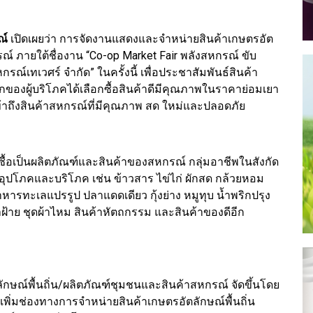
ณ์
เปิดเผยว่า การจัดงานแสดงและจำหน่ายสินค้าเกษตรอัต
ณ์ ภายใต้ชื่องาน “Co-op Market Fair พลังสหกรณ์ ขับ
กรณ์เทเวศร์ จำกัด” ในครั้งนี้ เพื่อประชาสัมพันธ์สินค้า
กของผู้บริโภคได้เลือกซื้อสินค้าดีมีคุณภาพในราคาย่อมเยา
้เข้าถึงสินค้าสหกรณ์ที่มีคุณภาพ สด ใหม่และปลอดภัย
้อเป็นผลิตภัณฑ์และสินค้าของสหกรณ์ กลุ่มอาชีพในสังกัด
้าอุปโภคและบริโภค เช่น ข้าวสาร ไข่ไก่ ผักสด กล้วยหอม
ารทะเลแปรรูป ปลาแดดเดียว กุ้งย่าง หมูทุบ น้ำพริกปรุง
าฝ้าย ชุดผ้าไหม สินค้าหัตถกรรม และสินค้าของดีอีก
ษณ์พื้นถิ่น/ผลิตภัณฑ์ชุมชนและสินค้าสหกรณ์ จัดขึ้นโดย
ะเพิ่มช่องทางการจำหน่ายสินค้าเกษตรอัตลักษณ์พื้นถิ่น