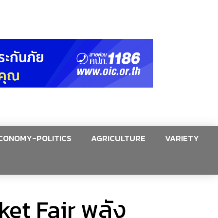
CONOMY-POLITICS
AGRICULTURE
VARIETY
et Fair พลัง