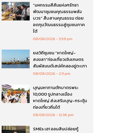
“มหกรรมสีสันแห่งศรัทธา
พัฒนาชุมชนคุณธรรมพลัง
บวร” สืบสานคุณธรรม ต่อย
อดทุนวัฒนธรรมสู่ชุมชนภาค
ใต้
08/08/2026
3:59 pm
ยลวิถีชุมชน “หาดใหญ่-
สงขลา”ท่องเที่ยวเชิงเกษตร
สัมผัสมนต์เสน่ห์คลองอู่ตะเภา
08/08/2026
2:11 pm
บุญมหาทานตักบาตรพระ
10,000 รูปกลางเมือง
หาดใหญ่ ส่งเสริมบุญ-กระตุ้น
ท่องเที่ยวถิ่นใต้
08/08/2026
12:36 pm
SMEs เฮ! ออมสินปล่อยกู้