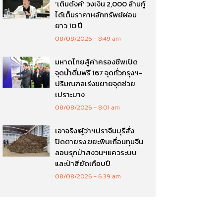
‘เติมตังค์’ วงเงิน 2,000 ล้านกู้
ได้เต็มราคาหลักทรัพย์ผ่อน
ยาว 10 ปี
08/08/2026
8:49 am
มหาดไทยสู้ค่าครองชีพเปิด
จุดน้ำดื่มฟรี 167 จุดทั่วกรุงฯ-
ปริมณฑลเร่งขยายจุดช่วย
เปราะบาง
08/08/2026
8:01 am
เอาจริง!ผู้ว่าฯปราจีนบุรีสั่ง
ปิดตายรง.ขยะพิษเถื่อนทุนจีน
ลอบรุกป่าสงวนฯแควระบบ
และป่าสียัดเกือบปี
08/08/2026
6:39 am