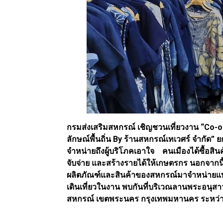
กรมส่งเสริมสหกรณ์ เชิญชวนเที่ยวงาน “Co-op
ลักษณ์พื้นถิ่น By ร้านสหกรณ์เทเวศร์ จำกั
จำหน่ายถึงผู้บริโภคเอาใจ คนเมืองได้ซื้อสิ
จับจ่าย และสร้างรายได้ให้เกษตรกร นอกจากน
ผลิตภัณฑ์และสินค้าของสหกรณ์มาจำหน่ายแบ
เดินเที่ยวในงาน พบกันที่บริเวณลานพระอนุส
สหกรณ์ เขตพระนคร กรุงเทพมหานคร ระหว่างวัน