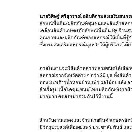
นายวิศิษฐ์ ศรีสุวรรณ์ อธิบดีกรมส่งเสริมสหกร
ลักษณ์พื้นถิ่น/ผลิตภัณฑ์ชุมชนและสินค้าสหกร
เคลื่อนสินค้าเกษตรอัตลักษณ์พื้นถิ่น By ร้านสห
คุณภาพและผลิตภัณฑ์ของสหกรณ์ให้เป็นที่รู้จั
ซึ่งกรมส่งเสริมสหกรณ์มุ่งหวังให้ผู้บริโภคได
ภายในงานจะมีสินค้าหลากหลายชนิดให้เลือกซื
สหกรณ์จากจังหวัดต่าง ๆ กว่า 20 บูธ ทั้งสินค
ทอง มะพร้าวน้ำหอมบ้านแพ้ว ผลไม้อบแห้ง อาห
สำเร็จรูป เนื้อโคขุน ขนมไทย ผลิตภัณฑ์จากผ้
มากมาย คัดสรรมารวมกันไว้ที่งานนี้
สำหรับงานแสดงและจำหน่ายสินค้าเกษตรอัตลัก
มีวัตถุประสงค์เพื่อเผยแพร่ ประชาสัมพันธ์ แล