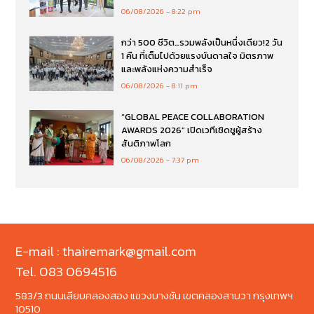
06/08/2026
8:22 pm
กว่า 500 ชีวิต…รวมพลังเป็นหนึ่งเดียว!2 วัน
1 คืน ที่เต็มไปด้วยแรงบันดาลใจ มิตรภาพ
และพลังแห่งความสำเร็จ
06/08/2026
8:11 pm
“GLOBAL PEACE COLLABORATION
AWARDS 2026” เปิดเวทีเชิดชูผู้สร้าง
สันติภาพโลก
06/08/2026
7:37 pm
E-mail : thairemark@gmail.com
Tel. 083 0694516
583/3 ถนนเลียบคลองสอง แขวงบางชัน เขตคลองสามวา กรุงเทพฯ
10510