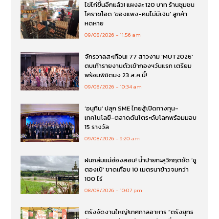
ไข่ไก่ขึ้นอีกแล้ว! แผงละ 120 บาท ร้านชุมชน
โคราชโอด ‘ของแพง-คนไม่มีเงิน’ ลูกค้า
หดหาย
09/08/2026
11:56 am
จักรวาลสะเทือน! 77 สาวงาม ‘MUT2026’
ตบเท้ารายงานตัวเข้ากองฯวันแรก เตรียม
พร้อมพิชิตมง 23 ส.ค.นี้!
09/08/2026
10:34 am
‘อนุทิน’ ปลุก SME ไทยสู้เปิดทางทุน-
เทคโนโลยี-ตลาดดันโตระดับโลกพร้อมมอบ
15 รางวัล
09/08/2026
9:20 am
ฝนถล่มแม่ฮ่องสอน! น้ำปายทะลุวิกฤตซัด ‘ซู
ตองเป้’ ขาดเกือบ 10 เมตรนาข้าวจมกว่า
100 ไร่
08/08/2026
10:07 pm
ตรังจัดงานใหญ่!เทศกาลอาหาร “ตรังยุทธ