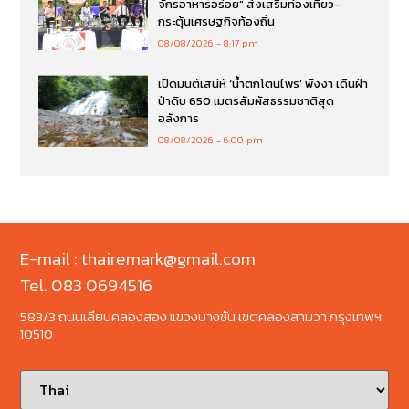
จักรอาหารอร่อย” ส่งเสริมท่องเที่ยว-
กระตุ้นเศรษฐกิจท้องถิ่น
08/08/2026
8:17 pm
เปิดมนต์เสน่ห์ ‘น้ำตกโตนไพร’ พังงา เดินฝ่า
ป่าดิบ 650 เมตรสัมผัสธรรมชาติสุด
อลังการ
08/08/2026
6:00 pm
E-mail : thairemark@gmail.com
Tel. 083 0694516
583/3 ถนนเลียบคลองสอง แขวงบางชัน เขตคลองสามวา กรุงเทพฯ
10510