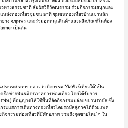
างจากสถานีกลาง กรุงเทพอภิวัฒน์ ด้วยรถบัสปรับอากาศรวม
องเที่ยวทางธรรมชาติ สัมผัสวิถีวัฒนธรรม ร่วมกิจกรรมสนุกและ
แหล่งท่องเที่ยวชุมชน อาทิ ชุมชนท่องเที่ยวบ้านเขาหลัก
่ายาง จ.ชุมพร และร่วมอุดหนุนสินค้าและผลิตภัณฑ์ในท้อง
armer เป็นต้น
ระเทศ ททท. กล่าวว่า กิจกรรม “บัสทัวร์เที่ยวใต้”เป็น
ครือข่ายพันธมิตรภาคการท่องเที่ยว โดยได้รับการ
.) ที่อนุญาตให้ใช้พื้นที่จัดกิจกรรมปล่อยขบวนรถบัส ซึ่ง
ดกระแสการเดินทางท่องเที่ยวโดยรถบัสสู่ภาคใต้ด้วยแพค
กิจกรรมท่องเที่ยวที่มีศักยภาพ รวมถึงจุดขายใหม่ ๆ ใน