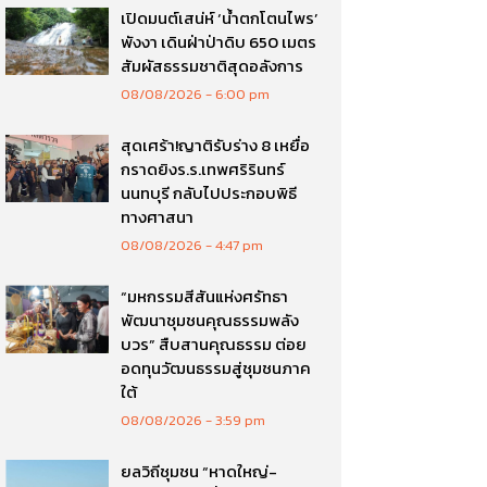
เปิดมนต์เสน่ห์ ‘น้ำตกโตนไพร’
พังงา เดินฝ่าป่าดิบ 650 เมตร
สัมผัสธรรมชาติสุดอลังการ
08/08/2026
6:00 pm
สุดเศร้า!ญาติรับร่าง 8 เหยื่อ
กราดยิงร.ร.เทพศริรินทร์
นนทบุรี กลับไปประกอบพิธี
ทางศาสนา
08/08/2026
4:47 pm
“มหกรรมสีสันแห่งศรัทธา
พัฒนาชุมชนคุณธรรมพลัง
บวร” สืบสานคุณธรรม ต่อย
อดทุนวัฒนธรรมสู่ชุมชนภาค
ใต้
08/08/2026
3:59 pm
ยลวิถีชุมชน “หาดใหญ่-