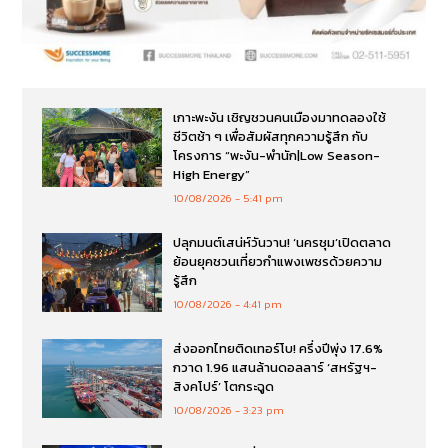
เกาะพะงัน เชิญชวนคนเมืองมาทดลองใช้
ชีวิตช้า ๆ เพื่อสัมผัสทุกความรู้สึก กับ
โครงการ “พะงัน-พำนัก|Low Season-
High Energy”
10/08/2026
5:41 pm
ปลุกมนต์เสน่ห์วันวาน! ‘นครชุม’เปิดตลาด
ย้อนยุคชวนเที่ยวกำแพงเพชรด้วยความ
รู้สึก
10/08/2026
4:41 pm
ส่งออกไทยติดเทอร์โบ! ครึ่งปีพุ่ง 17.6%
กวาด 1.96 แสนล้านดอลลาร์ ‘สหรัฐฯ-
สิงคโปร์’ โตกระฉูด
10/08/2026
3:23 pm