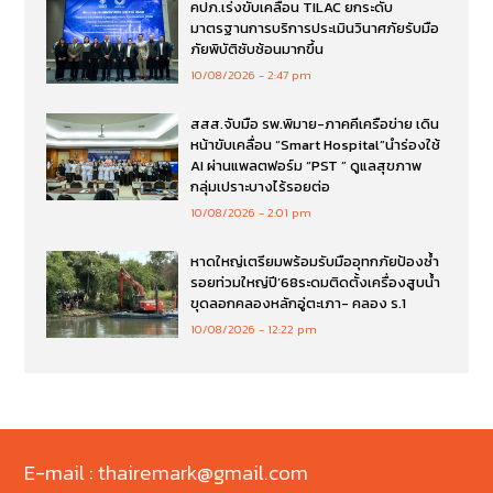
คปภ.เร่งขับเคลื่อน TILAC ยกระดับ
มาตรฐานการบริการประเมินวินาศภัยรับมือ
ภัยพิบัติซับซ้อนมากขึ้น
10/08/2026
2:47 pm
สสส.จับมือ รพ.พิมาย-ภาคคีเครือข่าย เดิน
หน้าขับเคลื่อน “Smart Hospital”นำร่องใช้
AI ผ่านแพลตฟอร์ม “PST ” ดูแลสุขภาพ
กลุ่มเปราะบางไร้รอยต่อ
10/08/2026
2:01 pm
หาดใหญ่เตรียมพร้อมรับมืออุทกภัยป้องซ้ำ
รอยท่วมใหญ่ปี’68ระดมติดตั้งเครื่องสูบน้ำ
ขุดลอกคลองหลักอู่ตะเภา- คลอง ร.1
10/08/2026
12:22 pm
E-mail : thairemark@gmail.com