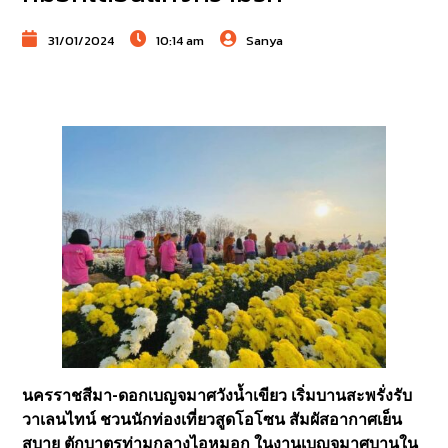
31/01/2024
10:14 am
Sanya
นครราชสีมา-ดอกเบญจมาศวังน้ำเขียว เริ่มบานสะพรั่งรับ
วาเลนไทน์ ชวนนักท่องเที่ยวสูดโอโซน สัมผัสอากาศเย็น
สบาย ตักบาตรท่ามกลางไอหมอก ในงานเบญจมาศบานใน