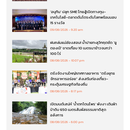
‘อนุทิน’ ปลุก SME ไทยสู้เปิดทางทุน-
เทคโนโลยี-ตลาดดันโตระดับโลกพร้อมมอบ
15 รางวัล
09/08/2026
9:20 am
ฝนถล่มแม่ฮ่องสอน! น้ำปายทะลุวิกฤตซัด ‘ซู
ตองเป้’ ขาดเกือบ 10 เมตรนาข้าวจมกว่า
100 ไร่
08/08/2026
10:07 pm
ตรังจัดงานใหญ่!เทศกาลอาหาร “ตรังยุทธ
จักรอาหารอร่อย” ส่งเสริมท่องเที่ยว-
กระตุ้นเศรษฐกิจท้องถิ่น
08/08/2026
8:17 pm
เปิดมนต์เสน่ห์ ‘น้ำตกโตนไพร’ พังงา เดินฝ่า
ป่าดิบ 650 เมตรสัมผัสธรรมชาติสุด
อลังการ
08/08/2026
6:00 pm