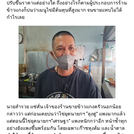
ปรับขึ้นราคาแต่อย่างใด ถึงอย่างไรก็ตามผู้ประกอบการร้าน
ข้าวแกงก็บ่นว่าเมนูไข่มีต้นทุนที่สูงมาก จนขายแทบไม่ได้
กำไรเลย
นายสำรวย แซ่หั่น เจ้าของร้านขายข้าวแกงครัวนอกน้อย
กล่าวว่า แต่ก่อนเคยบ่นว่าไข่ยุคนายกฯ “ลุงตู่” แพงมากแล้ว
แต่ตอนนี้ไข่ยุคนายกฯ“เศรษฐา” แพงหนักกว่าอีก หนำซ้ำทุก
อย่างยังแพงขึ้นพร้อมกัน โดยเฉพาะก๊าซหุงต้ม และน้ำตาล