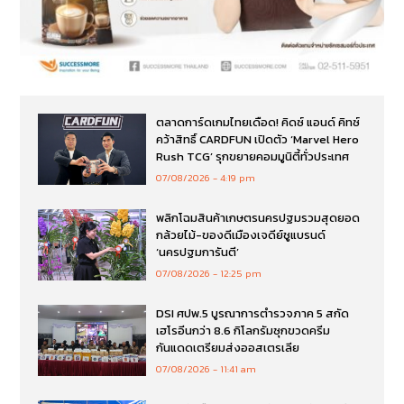
ตลาดการ์ดเกมไทยเดือด! คิดซ์ แอนด์ คิทซ์
คว้าสิทธิ์ CARDFUN เปิดตัว ‘Marvel Hero
Rush TCG’ รุกขยายคอมมูนิตี้ทั่วประเทศ
07/08/2026
4:19 pm
พลิกโฉมสินค้าเกษตรนครปฐมรวมสุดยอด
กล้วยไม้-ของดีเมืองเจดีย์ชูแบรนด์
‘นครปฐมการันตี’
07/08/2026
12:25 pm
DSI ศปพ.5 บูรณาการตำรวจภาค 5 สกัด
เฮโรอีนกว่า 8.6 กิโลกรัมซุกขวดครีม
กันแดดเตรียมส่งออสเตรเลีย
07/08/2026
11:41 am