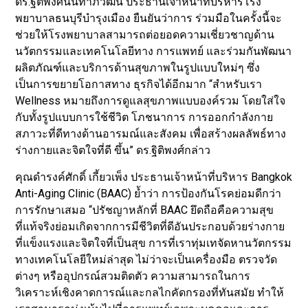
ดร.ฐิติพงศ์นันทาภิวัฒน์ ประธานเจ้าหน้าที่บริหารโรง
พยาบาลธนบุรีบำรุงเมือง ยืนยันว่าการ ร่วมมือในครั้งนี้จะ
ช่วยให้โรงพยาบาลสามารถต่อยอดความเชี่ยวชาญด้าน
นวัตกรรมและเทคโนโลยีทาง การแพทย์ และร่วมกันพัฒนา
ผลิตภัณฑ์และบริการด้านสุขภาพในรูปแบบใหม่ๆ ซึ่ง
เป็นการขยายโอกาสทาง ธุรกิจได้อีกมาก “สำหรับเรา
Wellness หมายถึงการดูแลสุขภาพแบบองค์รวม โดยใส่ใจ
กับทั้งรูปแบบการใช้ชีวิต โภชนาการ การออกกำลังกาย
สภาวะที่ดีทางด้านอารมณ์และสังคม เพื่อสร้างผลลัพธ์ทาง
ร่างกายและจิตใจที่ดี ขึ้น” ดร.ฐิติพงศ์กล่าว
คุณดำรงค์ศักดิ์ เกี้ยวเพ็ง ประธานเจ้าหน้าที่บริหาร Bangkok
Anti-Aging Clinic (BAAC) ย้ำว่า การป้องกันโรคย่อมดีกว่า
การรักษาเสมอ “ปรัชญาหลักที่ BAAC ยึดถือคือความสุข
ที่แท้จริงย่อมเกิดจากการมีชีวิตที่ดีอันประกอบด้วยร่างกาย
ที่แข็งแรงและจิตใจที่เป็นสุข การที่เราทุ่มเทจัดหานวัตกรรม
ทางเทคโนโลยีใหม่ล่าสุด ไม่ว่าจะเป็นเครื่องมือ ตรวจวัด
ต่างๆ หรืออุปกรณ์สวมติดตัว ความสามารถในการ
วิเคราะห์เชิงคาดการณ์และกลไกคัดกรองที่ทันสมัย ทำให้