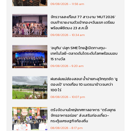
09/08/2026
11:56 am
จักรวาลสะเทือน! 77 สาวงาม ‘MUT2026’
ตบเท้ารายงานตัวเข้ากองฯวันแรก เตรียม
พร้อมพิชิตมง 23 ส.ค.นี้!
09/08/2026
10:34 am
‘อนุทิน’ ปลุก SME ไทยสู้เปิดทางทุน-
เทคโนโลยี-ตลาดดันโตระดับโลกพร้อมมอบ
15 รางวัล
09/08/2026
9:20 am
ฝนถล่มแม่ฮ่องสอน! น้ำปายทะลุวิกฤตซัด ‘ซู
ตองเป้’ ขาดเกือบ 10 เมตรนาข้าวจมกว่า
100 ไร่
08/08/2026
10:07 pm
ตรังจัดงานใหญ่!เทศกาลอาหาร “ตรังยุทธ
จักรอาหารอร่อย” ส่งเสริมท่องเที่ยว-
กระตุ้นเศรษฐกิจท้องถิ่น
08/08/2026
8:17 pm