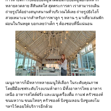
หลายลวดลาย สีสันสดใส สุดตระการตา เราสามารถเดิน
ถ่ายรูปได้อย่างสนุกสนานทั่วบริเวณได้เลย ถ่ายรูปยังไงก็
สวยเหมาะมากสำหรับการพาลูก ๆ หลาน ๆ มาเที่ยวเล่นพัก
ผ่อนในวันหยุด บอกเลยว่าเด็ก ๆ ต้องชอบที่นี่แน่นอน
เมนูอาหารก็มีหลากหลายเมนูให้เลือก ในระดับคุณภาพ
โดยฝีมือเชฟระดับโรงแรมห้าดาว มีทั้งอาหารไทย อาหาร
เหนือ อาหารสไตล์ฝรั่ง และเมนูเครื่องดื่ม กาแฟ ครัวซองท์
ขนมหวาน ขนมไทยๆ ครัวซองต์ บิงซูเมลอน บิงซูแตงโม
ฯลฯไว้คอยให้บริการอีกด้วย