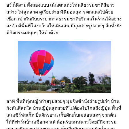
อร์ ก็ดีงามทั้งสองแบบ เน้นตกแต่งโทนสีธรรมชาติสีขาว
สว่าง ไม่ฉูดฉาด ดูเรียบง่าย มินิมอลสุด ๆ ตกแต่งไปด้วย
เชือก เข้ากันกับบรรยากาศธรรมชาติบริเวณในร้านได้อย่าง
ลงตัว มีพื้นที่โล่งกว้างให้เดินเล่น มีมุมถ่ายรูปสวยๆ อีกทั้งยัง
มีกิจกรรมสนุกๆ ให้ทำด้วย
อาทิ พื้นที่ทุ่งหญ้าถ่ายรูปสวยๆ มุมชิงช้านั่งถ่ายรูปเก๋ๆ บ้าน
กังหันสีสดใส บ้านญี่ปุ่นสุดสวยที่ไม่ต้องไปไกลถึงญี่ปุ่น พื้นที่
เล่นเซิร์ฟสเก็ต ปั่นจักรยาน เก็บผักเก็บเมล่อนสดๆ จากต้น
ได้ที่ฟาร์มบ้านเชือกคาเฟ่ ต้อนรับลมหนาวโดยมีกิจกรรม
การสาธิตการปล่อยบอลลูน เต็มอิ่มกับบอลลูนยักษ์หลาก