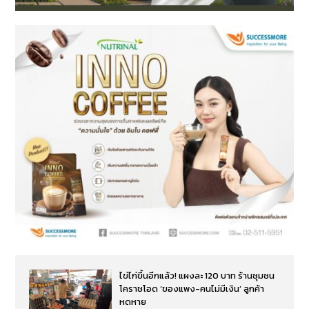
ไข่ไก่ขึ้นอีกแล้ว! แผงละ 120 บาท ร้านชุมชน
โคราชโอด ‘ของแพง-คนไม่มีเงิน’ ลูกค้า
หดหาย