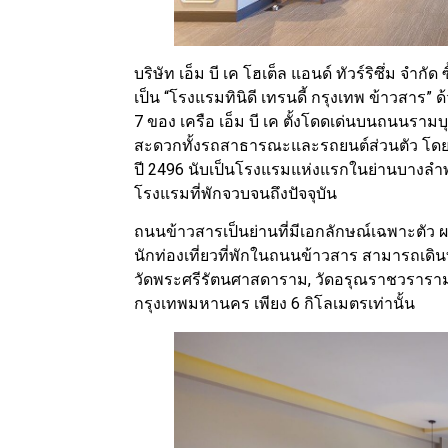
บริษัท เอ็ม บี เค โฮเต็ล แอนด์ ทัวร์ริซึ่ม จำก
เป็น “โรงแรมทินิดี เทรนดี้ กรุงเทพ ข้าวสาร
7 ของ เครือ เอ็ม บี เค ตั้งโดดเด่นบนถนนรา
สะดวกทั้งรถสาธารณะและรถยนต์ส่วนตัว โดยโรงแ
ปี 2496 นับเป็นโรงแรมแห่งแรกในย่านบางลำพู-
โรงแรมที่พักจวบจนถึงปัจจุบัน
ถนนข้าวสารเป็นย่านที่มีเอกลักษณ์เฉพาะตั
นักท่องเที่ยวที่พักในถนนข้าวสาร สามารถเดิ
วัดพระศรีรัตนศาสดาราม, วัดอรุณราชวราราม 
กรุงเทพมหานคร เพียง 6 กิโลเมตรเท่านั้น