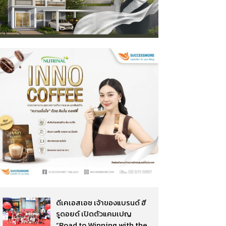
ดีเคเอสเอช เจ้าของแบรนด์ ฮี
รูดอยด์ เปิดตัวแคมเปญ
“Road to Winning with the