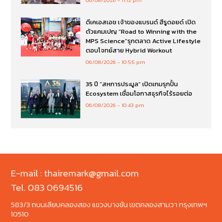
06/08/2026
11:12 pm
ดีเคเอสเอช เจ้าของแบรนด์ ฮีรูดอยด์ เปิด
ตัวแคมเปญ “Road to Winning with the
MPS Science”รุกตลาด Active Lifestyle
ตอบโจทย์สาย Hybrid Workout
06/08/2026
10:55 pm
35 ปี “สหการประมูล” เปิดเกมรุกปั้น
Ecosystem เชื่อมโอกาสธุรกิจไร้รอยต่อ
06/08/2026
10:43 pm
E-mail : thairemark@gmail.com
Tel. 083 0694516
583/3 ถนนเลียบคลองสอง แขวงบางชัน เขตคลองสามวา กรุงเทพฯ
10510