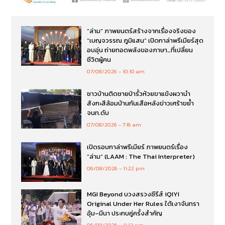
“ล่าม” ภาพยนตร์สร้างจากเรื่องจริงของ
“เบญจวรรณ ภูมิแสน” เปิดกาล่าพรีเมียร์สุด
อบอุ่น ถ่ายทอดพลังของภาษา…ที่เปลี่ยน
ชีวิตผู้คน
07/08/2026
10:10 am
ชาวบ้านติดชายป่ารั้วห้วยขาแข้งผวานำ
สังกะสีล้อมบ้านกันเสือหลังข่าวเศร้าขย้ำ
จนท.ดับ
07/08/2026
7:16 am
เปิดรอบกาล่าพรีเมียร์ ภาพยนตร์เรื่อง
”ล่าม“ (LAAM : The Thai Interpreter)
06/08/2026
11:22 pm
MGI Beyond บวงสรวงซีรีส์ iQIYI
Original Under Her Rules ใต้เงาจันทรา
อุ้ม–มีนา ประกบคู่ครั้งสำคัญ