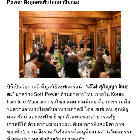
Power ดึงดูดคนทั่วโลกมาลิ้มลอง
ปีนี้เป็นโอกาสดี ที่มูลนิธิเชฟแคร์สนำ
‘เจ๊ไฝ-สุภิญญา จันสุ
ตะ’
มาสร้าง Soft Power ด้านอาหารไทย ภายใน Korea
Furniture Museum กรุงโซล แต่ความพิเศษ คือ การร่วมมือ
ระหว่างอาหารไทยกับอาหารเกาหลี โดย เชฟแอน-ศุภณัฐ
คณารักษ์ และเชฟโช ฮี ซุก ตัวแทนของสาธารณรัฐ
เกาหลีใต้ ด้วยความสามารถระดับอาจารย์และมิตรภาพ
ของทั้ง 2 ท่าน จึงร่วมกันรังสรรค์เมนูที่ผสมผสานวัฒนธรรม
ทั้งสองประเทศเข้าด้วยกันอย่างลงตัว