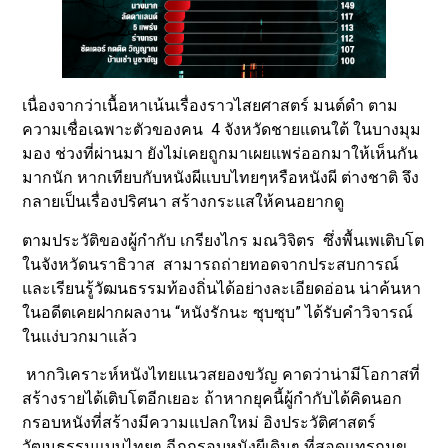
เนื่องจากว่าเนื้อหาเน้นเรื่องราวไสยศาสตร์ มนต์ดำ ตาม
ความเชื่อเฉพาะตัวของคน 4 จังหวัดชายแดนใต้ ในบางมุม
มอง ช่วงที่ผ่านมา ยังไม่เคยถูกมาเผยแพร่ออกมาให้เห็นกัน
มากนัก หากเทียบกับหนังผีแบบไทยๆหรือหนังผี ต่างชาติ จึง
กลายเป็นเรื่องปริศนา สร้างกระแสให้คนอยากดู
ตามประวัติของผู้กำกับ เกรียงไกร มณวิจิตร ซึ่งพื้นเพเติบโต
ในจังหวัดนราธิวาส สามารถถ่ายทอดจากประสบการณ์
และเรียนรู้วัฒนธรรมท้องถิ่นได้อย่างละเอียดอ่อน น่าค้นหา
ในอดีตเคยฝากผลงาน “หนังรักนะ ซุบซุบ” ได้รับคำวิจารณ์
ในแง่บวกมาแล้ว
หากวิเคราะห์หนังไทยแนวสยองขวัญ คาดว่าน่ามีโอกาสที่
สร้างรายได้เติบโตอีกเยอะ ถ้าหากยุคนี้ผู้กำกับได้คิดนอก
กรอบหนังที่สร้างมีความแปลกใหม่ อิงประวัติศาสตร์
วัฒนธรรมแบบไทยๆ ฉีกกรอบหนังผีเดิมๆ ที่สอดแทรกมุข