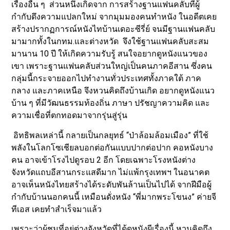
เรื่องอื่น ๆ ส่วนหนึ่งเกิดจาก การสร้างฐานแฟนคลับที่ผู้
กำกับดึงความแปลกใหม่ จากมุมมองคนทำหนัง ในอดีตเคย
สร้างปรากฏการณ์หนังไทบ้านเดอะซีรี่ย์ จนมีฐานแฟนคลับ
มามากทั้งในกทม.และต่างหวัด จึงใช้ฐานแฟนคลับสะสม
มานาน 10 ปี ให้เกิดความรับรู้ สนใจอยากดูหนังแนวของ
เขา เพราะฐานแฟนคลับส่วนใหญ่เป็นคนภาคอีสาน ซึ่งคน
กลุ่มนี้กระจายออกไปทำงานทั่วประเทศทั้งภาคใต้ ภาค
กลาง และภาคเหนือ จึงหวนคิดถึงบ้านเกิด อยากดูหนังแนว
บ้าน ๆ ที่มีวัฒนธรรมท้องถิ่น ภาษา ปรัชญาความคิด และ
ความเชื่อที่ตกทอดมาจากรุ่นสู่รุ่น
อิทธิพลเหล่านี้ กลายเป็นกลยุทธ์ “ป่าล้อมล้อมเมือง” ที่ใช้
พลังในโลกโซเชียลบอกต่อกันแบบปากต่อปาก คอหนังบาง
คน อาจเข้าโรงไปดูรอบ 2 อีก โดยเฉพาะโรงหนังต่าง
จังหวัดแถบอีสานกระแสดีมาก ไม่แพ้กรุงเทพฯ ในอนาคต
อาจเห็นหนังไทยสร้างได้ระดับพันล้านเป็นไปได้ จากฝีมือผู้
กำกับบ้านนอกคนนี้ เหมือนดั่งหนัง “พี่มากพระโขนง” ค่ายจี
ทีเอส เคยทำสำเร็จมาแล้ว
เพราะว่าผู้ชมที่อยู่ต่างจังหวัดที่ได้ดูหนังผีเรื่องนี้ หวนคิดถึง