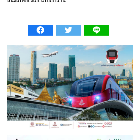
หนังผีไทยยังเฮี้ยนไปอีกนาน