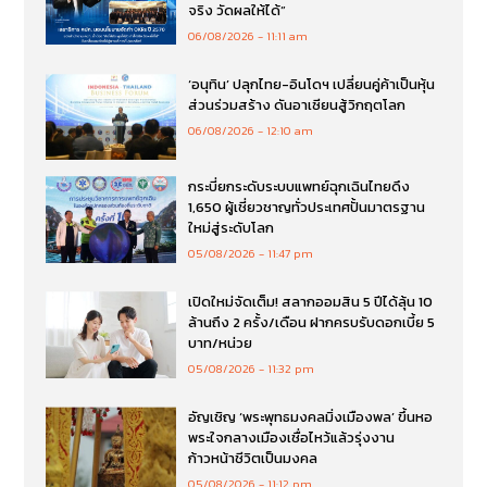
จริง วัดผลให้ได้”
06/08/2026
11:11 am
‘อนุทิน’ ปลุกไทย-อินโดฯ เปลี่ยนคู่ค้าเป็นหุ้น
ส่วนร่วมสร้าง ดันอาเซียนสู้วิกฤตโลก
06/08/2026
12:10 am
กระบี่ยกระดับระบบแพทย์ฉุกเฉินไทยดึง
1,650 ผู้เชี่ยวชาญทั่วประเทศปั้นมาตรฐาน
ใหม่สู่ระดับโลก
05/08/2026
11:47 pm
เปิดใหม่จัดเต็ม! สลากออมสิน 5 ปีได้ลุ้น 10
ล้านถึง 2 ครั้ง/เดือน ฝากครบรับดอกเบี้ย 5
บาท/หน่วย
05/08/2026
11:32 pm
อัญเชิญ ‘พระพุทธมงคลมิ่งเมืองพล’ ขึ้นหอ
พระใจกลางเมืองเชื่อไหว้แล้วรุ่งงาน
ก้าวหน้าชีวิตเป็นมงคล
05/08/2026
11:12 pm