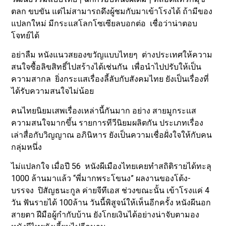
ตลก ขบขัน แต่ไม่สามารถดึงผู้ชมกับมาเข้าโรงได้ ถ้ามีของ
แปลกใหม่ มีกระแสโลกโซเซียลบอกต่อ เชื่อว่าน่าตอบ
โจทย์ได้
อย่าลืม หนังแนวสยองขวัญแบบไทยๆ ต่างประเทศให้ความ
สนใจซื้อลิขสิทธิ์ไปสร้างได้เช่นกัน เพื่อนำไปปรับให้เป็น
ความสากล ยิ่งกระแสเรื่องลี้ลับกับสังคมไทย ยังเป็นเรื่องที่
ได้รับความสนใจไม่น้อย
คนไทยนิยมเสพเรื่องเหล่านี้กันมาก อย่าง สายมูกระแส
ความสนใจมากขึ้น รายการทีวีนิยมผลิตกัน ประเภทเรื่อง
เล่าสื่อกับวิญญาณ อภินิหาร ยังเป็นความเชื่อฝั่งใจให้กับคน
กลุ่มหนึ่ง
ไม่แปลกใจ เมื่อปี 56 หนังผีเมืองไทยเคยทำสถิติรายได้ทะลุ
1000 ล้านมาแล้ว “พี่มากพระโขนง” ผลงานของโต้ง-
บรรจง ปิสัญธนะกูล ค่ายจีทีเอส ช่วงขณะนั้น เข้าโรงแค่ 4
วัน ฟันรายได้ 100ล้าน วันนี้พิสูจน์ให้เห็นอีกครั้ง หนังผีนอก
สายตา ฝีมือผู้กำกับบ้าน ยังโกยเงินได้อย่างน่าจับตามอง