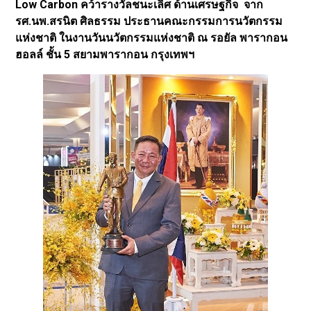
Low Carbon คว้ารางวัลชนะเลิศ ด้านเศรษฐกิจ จาก
รศ.นพ.สรนิต ศิลธรรม ประธานคณะกรรมการนวัตกรรม
แห่งชาติ ในงานวันนวัตกรรมแห่งชาติ ณ รอยัล พารากอน
ฮอลล์ ชั้น 5 สยามพารากอน กรุงเทพฯ