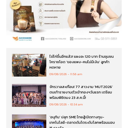
ไข่ไก่ขึ้นอีกแล้ว! แผงละ 120 บาท ร้านชุมชน
โคราชโอด ‘ของแพง-คนไม่มีเงิน’ ลูกค้า
หดหาย
09/08/2026
11:56 am
จักรวาลสะเทือน! 77 สาวงาม ‘MUT2026’
ตบเท้ารายงานตัวเข้ากองฯวันแรก เตรียม
พร้อมพิชิตมง 23 ส.ค.นี้!
09/08/2026
10:34 am
‘อนุทิน’ ปลุก SME ไทยสู้เปิดทางทุน-
เทคโนโลยี-ตลาดดันโตระดับโลกพร้อมมอบ
15 รางวัล