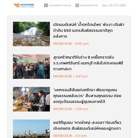
เปิดมนต์เสน่ห์ ‘น้ำตกโตนไพร’ พังงา เดินฝ่า
ป่าดิบ 650 เมตรสัมผัสธรรมชาติสุด
อลังการ
08/08/2026
6:00 pm
สุดเศร้า!ญาติรับร่าง 8 เหยื่อกราดยิง
ร.ร.เทพศริรินทร์ นนทบุรี กลับไปประกอบพิธี
ทางศาสนา
08/08/2026
4:47 pm
“มหกรรมสีสันแห่งศรัทธา พัฒนาชุมชน
คุณธรรมพลังบวร” สืบสานคุณธรรม ต่อย
อดทุนวัฒนธรรมสู่ชุมชนภาคใต้
08/08/2026
3:59 pm
ยลวิถีชุมชน “หาดใหญ่-สงขลา”ท่องเที่ยว
เชิงเกษตร สัมผัสมนต์เสน่ห์คลองอู่ตะเภา
08/08/2026
2:11 pm