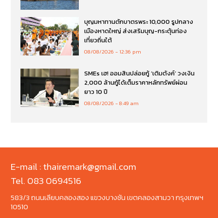
บุญมหาทานตักบาตรพระ 10,000 รูปกลาง
เมืองหาดใหญ่ ส่งเสริมบุญ-กระตุ้นท่อง
เที่ยวถิ่นใต้
08/08/2026
12:36 pm
SMEs เฮ! ออมสินปล่อยกู้ ‘เติมตังค์’ วงเงิน
2,000 ล้านกู้ได้เต็มราคาหลักทรัพย์ผ่อน
ยาว 10 ปี
08/08/2026
8:49 am
E-mail : thairemark@gmail.com
Tel. 083 0694516
583/3 ถนนเลียบคลองสอง แขวงบางชัน เขตคลองสามวา กรุงเทพฯ
10510