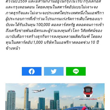
ตัวในปี
2559 และมีสำนักงานอยู่ในกรุงไนโรบี กรุงเลกอส
และกรุงลอนดอน โดยลงทุนในสตาร์ตอัปแบบไม่เจาะจง
ภาคธุรกิจและไม่เจาะจงประเทศใดประเทศหนึ่งในแอฟริกา
ผู้ประกอบการที่เข้าร่วมโปรแกรมเร่งรัดการเติบโตของเบา
บับจะได้รับเงินทุน 100,000 ดอลลาร์สหรัฐ ตลอดจนการเข้า
ถึงเครือข่ายพันธมิตรและผู้ร่วมลงทุนทั่วโลก วิสัยทัศน์ของ
เบาบับคือการสร้างธุรกิจการลงทุนหลายผลิตภัณฑ์ โดยลง
ทุนในสตาร์ตอัป 1,000 บริษัทในแอฟริกาตลอดช่วง 10 ปี
ข้างหน้า