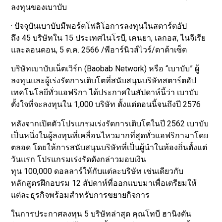
ลงทุนของเบาบับ
· ปัจจุบันเบาบับมีพอร์ตโฟลิโอการลงทุนในสตาร์ตอัป
ถึง 45 บริษัทใน 15 ประเทศไนโรบี, เคนยา, เลกอส, ไนจีเรีย
และลอนดอน, 5 ต.ค. 2566 /พีอาร์นิวส์ไวร์/ดาต้าเซ็ต
บริษัทเบาบับเน็ตเวิร์ก (Baobab Network) หรือ “เบาบับ” ผู้
ลงทุนและผู้เร่งรัดการเติบโตที่สนับสนุนบริษัทสตาร์ตอัป
เทคโนโลยีทั่วแอฟริกา ได้ประกาศในสัปดาห์นี้ว่า เบาบับ
ตั้งใจที่จะลงทุนใน 1,000 บริษัท ตั้งแต่ตอนนี้จนถึงปี 2576
หลังจากเปิดตัวโปรแกรมเร่งรัดการเติบโตในปี 2562 เบาบับ
เป็นหนึ่งในผู้ลงทุนที่เคลื่อนไหวมากที่สุดทั่วแอฟริกามาโดย
ตลอด โดยให้การสนับสนุนบริษัทที่เป็นผู้นำในท้องถิ่นตั้งแต่
วันแรก โปรแกรมเร่งรัดดังกล่าวมอบเงิน
ทุน 100,000 ดอลลาร์ให้กับแต่ละบริษัท เช่นเดียวกับ
หลักสูตรฝึกอบรม 12 สัปดาห์ที่ออกแบบมาเพื่อเตรียมให้
แต่ละธุรกิจพร้อมสำหรับการขยายกิจการ
ในการประกาศลงทุน 5 บริษัทล่าสุด คุณโทบี ฮานิงตัน