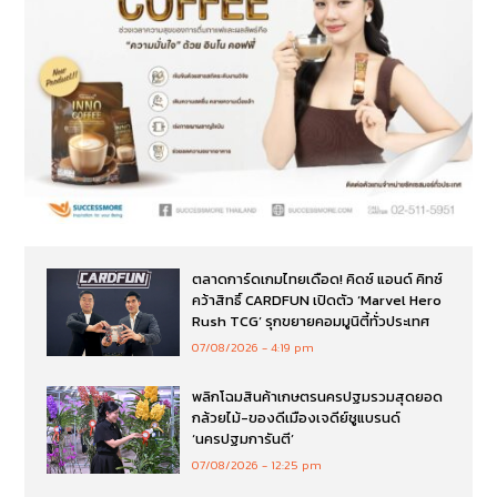
ตลาดการ์ดเกมไทยเดือด! คิดซ์ แอนด์ คิทซ์
คว้าสิทธิ์ CARDFUN เปิดตัว ‘Marvel Hero
Rush TCG’ รุกขยายคอมมูนิตี้ทั่วประเทศ
07/08/2026
4:19 pm
พลิกโฉมสินค้าเกษตรนครปฐมรวมสุดยอด
กล้วยไม้-ของดีเมืองเจดีย์ชูแบรนด์
‘นครปฐมการันตี’
07/08/2026
12:25 pm