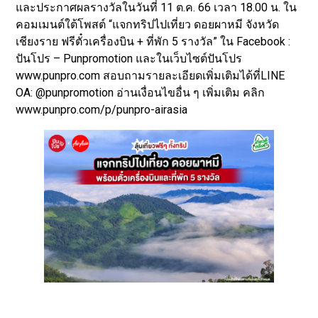
และประกาศผลรางวัลในวันที่ 11 ต.ค. 66 เวลา 18.00 น. ใน
คอมเมนต์ใต้โพสต์ “แจกทริปไปเที่ยว ดอยผาหมี จังหวัด
เชียงราย ฟรีตั๋วเครื่องบิน + ที่พัก 5 รางวัล” ใน Facebook :
ปันโปร – Punpromotion และในเว็บไซต์ปันโปร
www.punpro.com สอบถามรายละเอียดเพิ่มเติมได้ที่LINE
OA: @punpromotion อ่านเงื่อนไขอื่น ๆ เพิ่มเติม คลิก
www.punpro.com/p/punpro-airasia