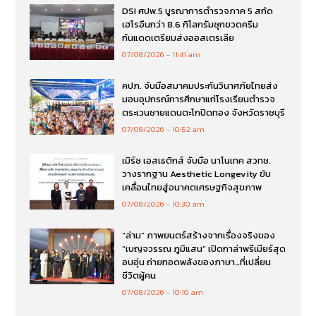
DSI ศปพ.5 บูรณาการตำรวจภาค 5 สกัด
เฮโรอีนกว่า 8.6 กิโลกรัมซุกขวดครีม
กันแดดเตรียมส่งออสเตรเลีย
07/08/2026
11:41 am
คปภ. จับมือสมาคมประกันวินาศภัยไทยส่ง
มอบอุปกรณ์การศึกษาแก่โรงเรียนตำรวจ
ตระเวนชายแดนตะโกปิดทอง จังหวัดราชบุรี
07/08/2026
10:52 am
เมิร์ซ เอสเธติกส์ จับมือ นาโนเทค สวทช.
วางรากฐาน Aesthetic Longevity ขับ
เคลื่อนไทยสู่อนาคตเศรษฐกิจสุขภาพ
07/08/2026
10:30 am
“ล่าม” ภาพยนตร์สร้างจากเรื่องจริงของ
“เบญจวรรณ ภูมิแสน” เปิดกาล่าพรีเมียร์สุด
อบอุ่น ถ่ายทอดพลังของภาษา…ที่เปลี่ยน
ชีวิตผู้คน
07/08/2026
10:10 am