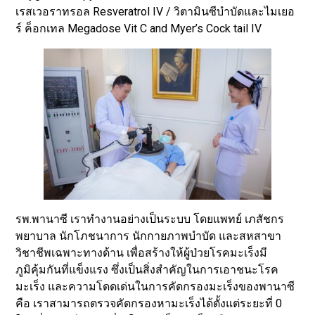
เรสเวอราทรอล Resveratrol IV / วิตามินซีบำบัดและไมเยอ
ร์ ค็อกเทล Megadose Vit C and Myer’s Cock tail IV
รพ.พานาซี เราทำงานอย่างเป็นระบบ โดยแพทย์ เภสัชกร
พยาบาล นักโภชนาการ นักกายภาพบำบัด และสหสาขา
วิชาชีพเฉพาะทางด้าน เพื่อสร้างให้ผู้ป่วยโรคมะเร็งมี
ภูมิคุ้มกันที่แข็งแรง ซึ่งเป็นสิ่งสำคัญในการเอาชนะโรค
มะเร็ง และความโดดเด่นในการคัดกรองมะเร็งของพานาซี
คือ เราสามารถตรวจคัดกรองหามะเร็งได้ตั้งแต่ระยะที่ 0