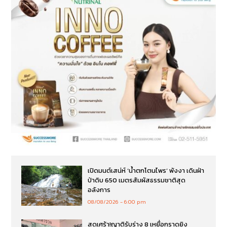
เปิดมนต์เสน่ห์ ‘น้ำตกโตนไพร’ พังงา เดินฝ่า
ป่าดิบ 650 เมตรสัมผัสธรรมชาติสุด
อลังการ
08/08/2026
6:00 pm
สุดเศร้า!ญาติรับร่าง 8 เหยื่อกราดยิง