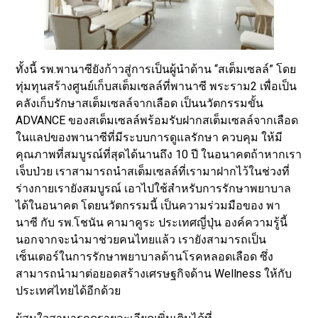
ทั้งนี้ รพ.พานาซียังก้าวสู่การเป็นผู้นำด้าน “สเต็มเซลล์” โดย
ทุ่มทุนสร้างศูนย์เก็บสเต็มเซลล์ที่พานาซี พระราม2 เพื่อเป็น
คลังเก็บรักษาสเต็มเซลล์จากเลือด เป็นนวัตกรรมขั้น
ADVANCE ของสเต็มเซลล์พร้อมรับฝากสเต็มเซลล์จากเลือด
ในแลปของพานาซีที่มีระบบการดูแลรักษา ควบคุม ให้มี
คุณภาพที่สมบูรณ์ที่สุดได้นานถึง 10 ปี ในอนาคตถ้าหากเรา
เจ็บป่วย เราสามารถนำสเต็มเซลล์ที่เรามาฝากไว้ในช่วงที่
ร่างกายเรายังสมบูรณ์ เอาไปใช้สำหรับการรักษาพยาบาล
ได้ในอนาคต โดยนวัตกรรมนี้ เป็นความร่วมมือของ พา
นาซี กับ รพ.โชนัน คามาคูระ ประเทศญี่ปุ่น องค์ความรู้นี้
นอกจากจะนำมาช่วยคนไทยแล้ว เรายังสามารถเป็น
เซ็นเตอร์ในการรักษาพยาบาลด้านโรคหลอดเลือด ซึ่ง
สามารถนำมาต่อยอดสร้างเศรษฐกิจด้าน Wellness ให้กับ
ประเทศไทยได้อีกด้วย