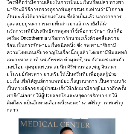
ใครที่คิดว่ามีความเสี่ยงในการเป็นมะเร็งหรือเปล่า ทางพา
นาซีจะมีวิธีการตรวจดูจากพันธุกรรมของท่านว่ามีโอกาส
เป็นมะเร็งได้มากน้อยแค่ไหน ซึ่งถ้าเป็นแล้ว นอกจากการ
ดูแลแบบบูรณาการตามที่กล่าวมาแล้ว เรายังได้นำ
นวัตกรรมที่มีประสิทธิภาพสูงมาใช้เพื่อการรักษา นั่นก็คือ
เครื่อง Oncothermia หรือการรักษามะเร็งด้วยคลื่นความ
ร้อน เป็นการรักษามะเร็งชนิดหนึ่ง ซึ่ง รพ.พานาซีเรามี
ความโดดเด่นเชี่ยวชาญในเรื่องนี้อยู่แล้ว โดยเรามีทีมแพทย์
เฉพาะทาง อาทิ นพ.ภัทรพล คำมุลตรี, นพ.อัศวเดช แสนบัว
,นพ.โอม สุดชุมแพ ,นพ.สมนึก ศิริพานทอง ,พญ.จินตนา
มโนรมย์ภัทรสาร มาเสริมให้เป็นดรีมทีมเพื่อดูแลผู้ป่วย
มะเร็ง เพื่อให้ศูนย์การแพทย์มะเร็งบูรณาการ เป็นความหวัง
เป็นทางเลือกของผู้ป่วยมะเร็งให้กลับมามีอายุยืนยาวอีกครั้ง
เราจึงไม่อยากให้ผู้ป่วยถอดใจและหยุดการรักษา ขอให้
คิดถึงเราเป็นอีกทางเลือกหนึ่งนะคะ” นางศิริญา เทพเจริญ
กล่าว