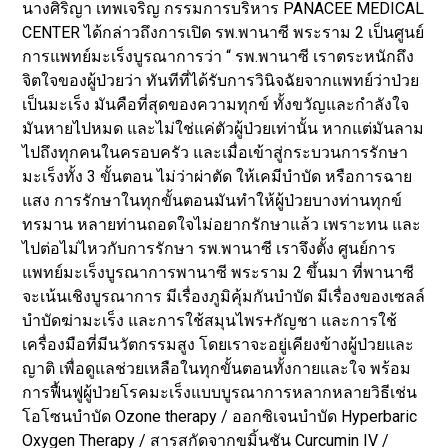
นางศิริญา เทพเจริญ กรรมการบริหาร PANACEE MEDICAL
CENTER ได้กล่าวถึงการเปิด รพ.พานาซี พระราม 2 เป็นศูนย์
การแพทย์มะเร็งบูรณาการว่า “ รพ.พานาซี เราตระหนักถึง
จิตใจของผู้ป่วยว่า ทันทีที่ได้รับการวินิจฉัยจากแพทย์ว่าป่วย
เป็นมะเร็ง มันคือที่สุดของความทุกข์ ทั้งขวัญและกำลังใจ
มันหายไปหมด และไม่ใช่แค่ตัวผู้ป่วยเท่านั้น หากแต่มันลาม
ไปถึงทุกคนในครอบครัว และเมื่อเข้าสู่กระบวนการรักษา
มะเร็งทั้ง 3 ขั้นตอน ไม่ว่าผ่าตัด ให้เคมีบำบัด หรือการฉาย
แสง การรักษาในทุกขั้นตอนมันทำให้ผู้ป่วยบางท่านทุกข์
ทรมาน หลายท่านถอดใจไม่อยากรักษาแล้ว เพราะทน และ
ไปต่อไม่ไหวกับการรักษา รพ.พานาซี เราจึงตั้ง ศูนย์การ
แพทย์มะเร็งบูรณาการพานาซี พระราม 2 ขึ้นมา ที่พานาซี
จะเน้นเชิงบูรณาการ มีเรื่องภูมิคุ้มกันบำบัด มีเรื่องของเซลล์
บำบัดฆ่ามะเร็ง และการใช้สมุนไพร+กัญชา และการใช้
เครื่องมือที่มีนวัตกรรมสูง โดยเราจะอยู่เคียงข้างผู้ป่วยและ
ญาติ เพื่อดูแลช่วยเหลือในทุกขั้นตอนทั้งกายและใจ พร้อม
การฟื้นฟูผู้ป่วยโรคมะเร็งแบบบูรณาการหลากหลายวิธีเช่น
โอโซนบำบัด Ozone therapy / ออกซิเจนบำบัด Hyperbaric
Oxygen Therapy / สารสกัดจากขมิ้นชัน Curcumin IV /