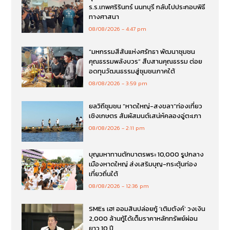
ร.ร.เทพศริรินทร์ นนทบุรี กลับไปประกอบพิธี
ทางศาสนา
08/08/2026
4:47 pm
“มหกรรมสีสันแห่งศรัทธา พัฒนาชุมชน
คุณธรรมพลังบวร” สืบสานคุณธรรม ต่อย
อดทุนวัฒนธรรมสู่ชุมชนภาคใต้
08/08/2026
3:59 pm
ยลวิถีชุมชน “หาดใหญ่-สงขลา”ท่องเที่ยว
เชิงเกษตร สัมผัสมนต์เสน่ห์คลองอู่ตะเภา
08/08/2026
2:11 pm
บุญมหาทานตักบาตรพระ 10,000 รูปกลาง
เมืองหาดใหญ่ ส่งเสริมบุญ-กระตุ้นท่อง
เที่ยวถิ่นใต้
08/08/2026
12:36 pm
SMEs เฮ! ออมสินปล่อยกู้ ‘เติมตังค์’ วงเงิน
2,000 ล้านกู้ได้เต็มราคาหลักทรัพย์ผ่อน
ยาว 10 ปี