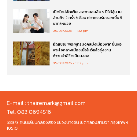
เปิดใหม่จัดเต็ม! สลากออมสิน 5 ปีได้ลุ้น 10
ล้านถึง 2 ครั้ง/เดือน ฝากครบรับดอกเบี้ย 5
บาท/หน่วย
05/08/2026
11:32 pm
อัญเชิญ ‘พระพุทธมงคลมิ่งเมืองพล’ ขึ้นหอ
พระใจกลางเมืองเชื่อไหว้แล้วรุ่งงาน
ก้าวหน้าชีวิตเป็นมงคล
05/08/2026
11:12 pm
E-mail : thairemark@gmail.com
Tel. 083 0694516
583/3 ถนนเลียบคลองสอง แขวงบางชัน เขตคลองสามวา กรุงเทพฯ
10510