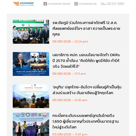
รพ.ชัยภูมิ ร่วมโครงการผ่าตัดฟรี 12 ส.ค.
ศัลยแพทย์ออร์โธฯ อาสา ถวายเป็นพระราช
กุศล
06/08/2026
12:24 pm
เลขาธิการ คปภ. มอบนโยบายจัดทำ OKRs
ปี 2570 ย้ำต้อง “คิดให้ชัด พูดให้ชัด ทำให้
จริง วัดผลให้ได้”
06/08/2026
11:11 am
‘อนุทิน’ ปลุกไทย-อินโดฯ เปลี่ยนคู่ค้าเป็นหุ้น
ส่วนร่วมสร้าง ดันอาเซียนสู้วิกฤตโลก
06/08/2026
12:10 am
กระบี่ยกระดับระบบแพทย์ฉุกเฉินไทยดึง
1,650 ผู้เชี่ยวชาญทั่วประเทศปั้นมาตรฐาน
ใหม่สู่ระดับโลก
05/08/2026
11:47 pm