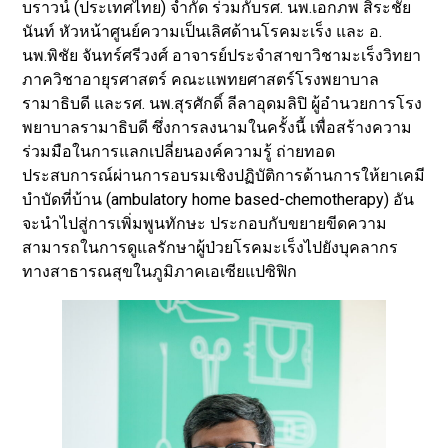
บราวน์ (ประเทศไทย) จำกัด ร่วมกับรศ. นพ.เอกภพ สิระชัย
นันท์ หัวหน้าศูนย์ความเป็นเลิศด้านโรคมะเร็ง และ อ.
นพ.พิชัย จันทร์ศรีวงศ์ อาจารย์ประจำสาขาวิชามะเร็งวิทยา
ภาควิชาอายุรศาสตร์ คณะแพทยศาสตร์โรงพยาบาล
รามาธิบดี และรศ. นพ.สุรศักดิ์ ลีลาอุดมลิปิ ผู้อำนวยการโรง
พยาบาลรามาธิบดี ซึ่งการลงนามในครั้งนี้ เพื่อสร้างความ
ร่วมมือในการแลกเปลี่ยนองค์ความรู้ ถ่ายทอด
ประสบการณ์ผ่านการอบรมเชิงปฏิบัติการด้านการให้ยาเคมี
บำบัดที่บ้าน (ambulatory home based-chemotherapy) อัน
จะนำไปสู่การเพิ่มพูนทักษะ ประกอบกับขยายขีดความ
สามารถในการดูแลรักษาผู้ป่วยโรคมะเร็งไปยังบุคลากร
ทางสาธารณสุขในภูมิภาคเอเซียแปซิฟิก