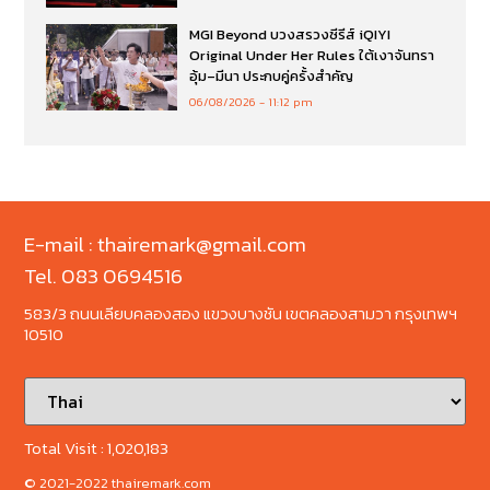
MGI Beyond บวงสรวงซีรีส์ iQIYI
Original Under Her Rules ใต้เงาจันทรา
อุ้ม–มีนา ประกบคู่ครั้งสำคัญ
06/08/2026
11:12 pm
E-mail : thairemark@gmail.com
Tel. 083 0694516
583/3 ถนนเลียบคลองสอง แขวงบางชัน เขตคลองสามวา กรุงเทพฯ
10510
Total Visit :
1,020,183
© 2021-2022 thairemark.com