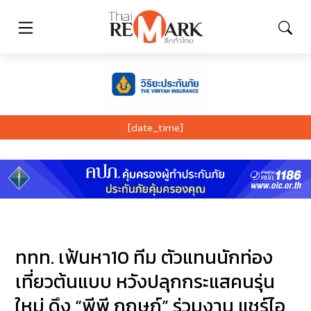
[date_time]
ททท. เฟ้นหา10 ทีม ตัวแทนนักท่อง
เที่ยวต้นแบบ หวังปลุกกระแสคนรุ่น
ใหม่ ดึง “พีพี กฤษฏ์” ร่วมงาน แชร์ไอ