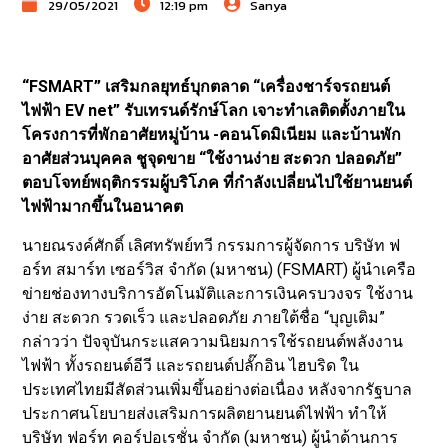
29/05/2021
12:19 pm
Sanya
“FSMART” เสริมกลยุทธ์บุกตลาด “เครื่องชาร์จรถยนต์
ไฟฟ้า EV net” รับเทรนด์รักษ์โลก เจาะทำเลติดตั้งภายใน
โครงการที่พักอาศัยหมู่บ้าน -คอนโดมิเนียม และบ้านพัก
อาศัยส่วนบุคคล ชูจุดขาย “ใช้งานง่าย สะดวก ปลอดภัย”
ตอบโจทย์พฤติกรรมผู้บริโภค ที่กำลังเปลี่ยนไปใช้ยานยนต์
ไฟฟ้ามากขึ้นในอนาคต
นายณรงค์ศักดิ์ เลิศทรัพย์ทวี กรรมการผู้จัดการ บริษัท ฟ
อร์ท สมาร์ท เซอร์วิส จำกัด (มหาชน) (FSMART) ผู้นำเครือ
ข่ายช่องทางบริการอัตโนมัติและการเงินครบวงจร ใช้งาน
ง่าย สะดวก รวดเร็ว และปลอดภัย ภายใต้ชื่อ “บุญเติม”
กล่าวว่า ปัจจุบันกระแสความนิยมการใช้รถยนต์พลังงาน
ไฟฟ้า ทั้งรถยนต์อีวี และรถยนต์ปลั๊กอิน ไฮบริด ใน
ประเทศไทยมีสัดส่วนเพิ่มขึ้นอย่างต่อเนื่อง หลังจากรัฐบาล
ประกาศนโยบายส่งเสริมการผลิตยานยนต์ไฟฟ้า ทำให้
บริษัท ฟอร์ท คอร์ปอเรชั่น จำกัด (มหาชน) ผู้นำด้านการ