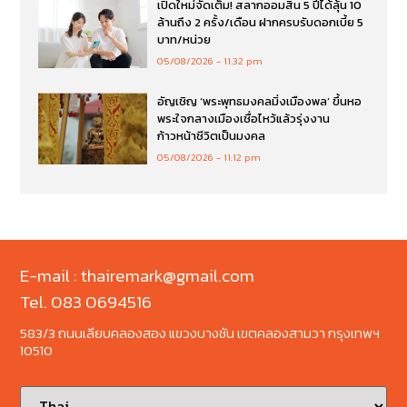
เปิดใหม่จัดเต็ม! สลากออมสิน 5 ปีได้ลุ้น 10
ล้านถึง 2 ครั้ง/เดือน ฝากครบรับดอกเบี้ย 5
บาท/หน่วย
05/08/2026
11:32 pm
อัญเชิญ ‘พระพุทธมงคลมิ่งเมืองพล’ ขึ้นหอ
พระใจกลางเมืองเชื่อไหว้แล้วรุ่งงาน
ก้าวหน้าชีวิตเป็นมงคล
05/08/2026
11:12 pm
E-mail : thairemark@gmail.com
Tel. 083 0694516
583/3 ถนนเลียบคลองสอง แขวงบางชัน เขตคลองสามวา กรุงเทพฯ
10510