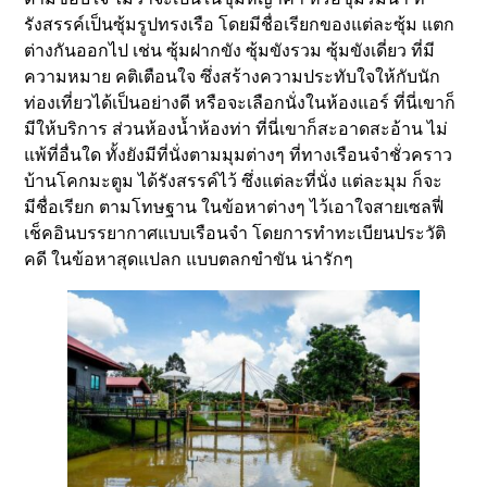
รังสรรค์เป็นซุ้มรูปทรงเรือ โดยมีชื่อเรียกของแต่ละซุ้ม แตก
ต่างกันออกไป เช่น ซุ้มฝากขัง ซุ้มขังรวม ซุ้มขังเดี่ยว ที่มี
ความหมาย คติเตือนใจ ซึ่งสร้างความประทับใจให้กับนัก
ท่องเที่ยวได้เป็นอย่างดี หรือจะเลือกนั่งในห้องแอร์ ที่นี่เขาก็
มีให้บริการ ส่วนห้องน้ำห้องท่า ที่นี่เขาก็สะอาดสะอ้าน ไม่
แพ้ที่อื่นใด ทั้งยังมีที่นั่งตามมุมต่างๆ ที่ทางเรือนจำชั่วคราว
บ้านโคกมะตูม ได้รังสรรค์ไว้ ซึ่งแต่ละที่นั่ง แต่ละมุม ก็จะ
มีชื่อเรียก ตามโทษฐาน ในข้อหาต่างๆ ไว้เอาใจสายเซลฟี่
เช็คอินบรรยากาศแบบเรือนจำ โดยการทำทะเบียนประวัติ
คดี ในข้อหาสุดแปลก แบบตลกขำขัน น่ารักๆ