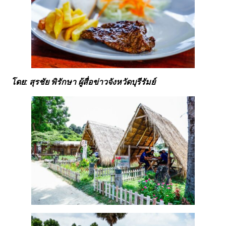
โดย: สุรชัย พิรักษา ผู้สื่อข่าวจังหวัดบุรีรัมย์