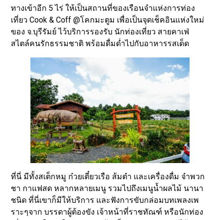
ทางเข้าอีก 5 ไร่ ให้เป็นสถานที่ของเรือนจำแห่งการท่อง
เที่ยว Cook & Coff @โคกมะตูม เพื่อเป็นจุดเช็คอินแห่งใหม่
ของ จ.บุรีรัมย์ ไว้บริการรองรับ นักท่องเที่ยว สายคาเฟ่
สไตล์คนรักธรรมชาติ พร้อมดื่มด่ำไปกับอาหารรสเด็ด
ที่นี่ มีทั้งสเต็กหมู ก๋วยเตี๋ยวเรือ ส้มตำ และเครื่องดื่ม จำพวก
ชา กาแฟสด หลากหลายเมนู รวมไปถึงเมนูน้ำผลไม้ นานา
ชนิด ที่นี่เขาก็มีให้บริการ และฟังการขับกล่อมบทเพลงเพ
ราะๆจาก บรรดาผู้ต้องขัง เจ้าหน้าที่ราชทัณฑ์ หรือนักท่อง