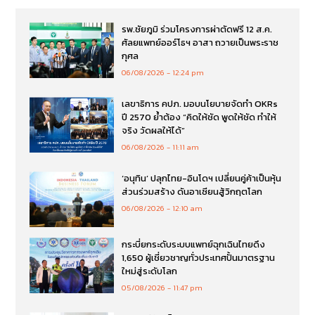
รพ.ชัยภูมิ ร่วมโครงการผ่าตัดฟรี 12 ส.ค.
ศัลยแพทย์ออร์โธฯ อาสา ถวายเป็นพระราช
กุศล
06/08/2026
12:24 pm
เลขาธิการ คปภ. มอบนโยบายจัดทำ OKRs
ปี 2570 ย้ำต้อง “คิดให้ชัด พูดให้ชัด ทำให้
จริง วัดผลให้ได้”
06/08/2026
11:11 am
‘อนุทิน’ ปลุกไทย-อินโดฯ เปลี่ยนคู่ค้าเป็นหุ้น
ส่วนร่วมสร้าง ดันอาเซียนสู้วิกฤตโลก
06/08/2026
12:10 am
กระบี่ยกระดับระบบแพทย์ฉุกเฉินไทยดึง
1,650 ผู้เชี่ยวชาญทั่วประเทศปั้นมาตรฐาน
ใหม่สู่ระดับโลก
05/08/2026
11:47 pm