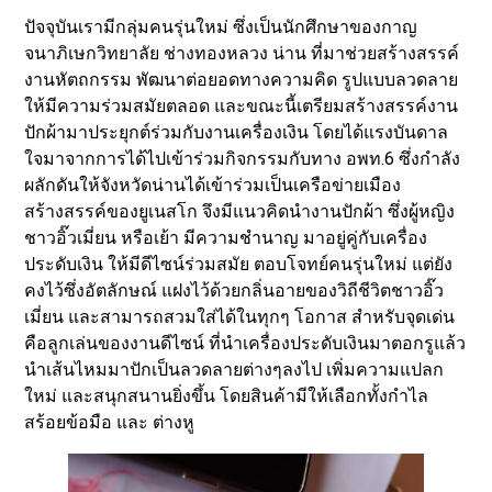
ปัจจุบันเรามีกลุ่มคนรุ่นใหม่ ซึ่งเป็นนักศึกษาของกาญ
จนาภิเษกวิทยาลัย ช่างทองหลวง น่าน ที่มาช่วยสร้างสรรค์
งานหัตถกรรม พัฒนาต่อยอดทางความคิด รูปแบบลวดลาย
ให้มีความร่วมสมัยตลอด และขณะนี้เตรียมสร้างสรรค์งาน
ปักผ้ามาประยุกต์ร่วมกับงานเครื่องเงิน โดยได้แรงบันดาล
ใจมาจากการได้ไปเข้าร่วมกิจกรรมกับทาง อพท.6 ซึ่งกำลัง
ผลักดันให้จังหวัดน่านได้เข้าร่วมเป็นเครือข่ายเมือง
สร้างสรรค์ของยูเนสโก จึงมีแนวคิดนำงานปักผ้า ซึ่งผู้หญิง
ชาวอิ๊วเมี่ยน หรือเย้า มีความชำนาญ มาอยู่คู่กับเครื่อง
ประดับเงิน ให้มีดีไซน์ร่วมสมัย ตอบโจทย์คนรุ่นใหม่ แต่ยัง
คงไว้ซึ่งอัตลักษณ์ แฝงไว้ด้วยกลิ่นอายของวิถีชีวิตชาวอิ๊ว
เมี่ยน และสามารถสวมใส่ได้ในทุกๆ โอกาส สำหรับจุดเด่น
คือลูกเล่นของงานดีไซน์ ที่นำเครื่องประดับเงินมาตอกรูแล้ว
นำเส้นไหมมาปักเป็นลวดลายต่างๆลงไป เพิ่มความแปลก
ใหม่ และสนุกสนานยิ่งขึ้น โดยสินค้ามีให้เลือกทั้งกำไล
สร้อยข้อมือ และ ต่างหู