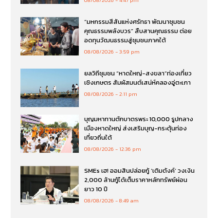
08/08/2026
4:47 pm
“มหกรรมสีสันแห่งศรัทธา พัฒนาชุมชน
คุณธรรมพลังบวร” สืบสานคุณธรรม ต่อย
อดทุนวัฒนธรรมสู่ชุมชนภาคใต้
08/08/2026
3:59 pm
ยลวิถีชุมชน “หาดใหญ่-สงขลา”ท่องเที่ยว
เชิงเกษตร สัมผัสมนต์เสน่ห์คลองอู่ตะเภา
08/08/2026
2:11 pm
บุญมหาทานตักบาตรพระ 10,000 รูปกลาง
เมืองหาดใหญ่ ส่งเสริมบุญ-กระตุ้นท่อง
เที่ยวถิ่นใต้
08/08/2026
12:36 pm
SMEs เฮ! ออมสินปล่อยกู้ ‘เติมตังค์’ วงเงิน
2,000 ล้านกู้ได้เต็มราคาหลักทรัพย์ผ่อน
ยาว 10 ปี
08/08/2026
8:49 am