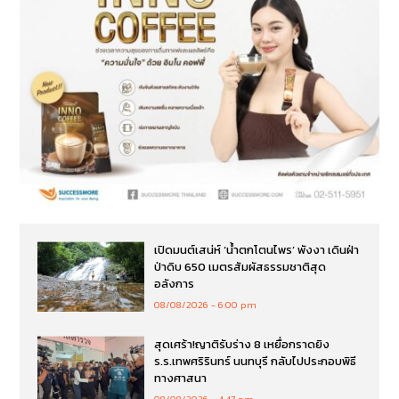
เปิดมนต์เสน่ห์ ‘น้ำตกโตนไพร’ พังงา เดินฝ่า
ป่าดิบ 650 เมตรสัมผัสธรรมชาติสุด
อลังการ
08/08/2026
6:00 pm
สุดเศร้า!ญาติรับร่าง 8 เหยื่อกราดยิง
ร.ร.เทพศริรินทร์ นนทบุรี กลับไปประกอบพิธี
ทางศาสนา