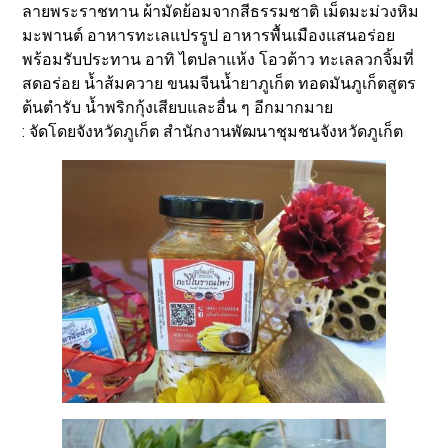
ลายพระราชทาน ผ้ามัดย้อมจากสีธรรมชาติ เม็ดมะม่วงหิม
มะพานต์ อาหารทะเลแปรรูป อาหารพื้นเมืองแสนอร่อย
พร้อมรับประทาน อาทิ ไตปลาแห้ง โอวต้าว ทะเลลวกจิ้มที่
สดอร่อย น้ำส้มควาย ขนมจีนน้ำยาภูเก็ต ทอดมันภูเก็ตสูตร
ต้นตำรับ น้ำพริกกุ้งเสียบและอื่น ๆ อีกมากมาย
: จัดโดยจังหวัดภูเก็ต สำนักงานพัฒนาชุมชนจังหวัดภูเก็ต