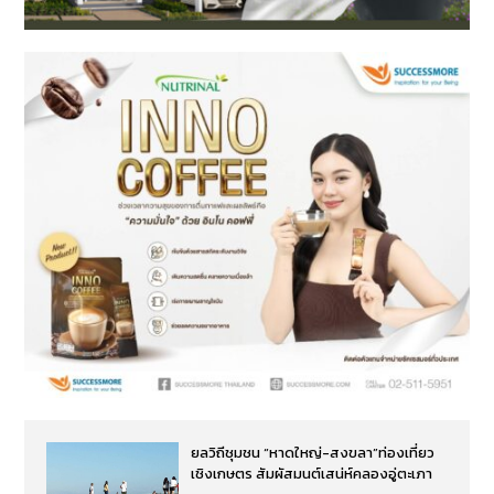
ยลวิถีชุมชน “หาดใหญ่-สงขลา”ท่องเที่ยว
เชิงเกษตร สัมผัสมนต์เสน่ห์คลองอู่ตะเภา