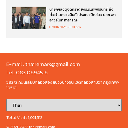
นายกฯลงดูจุดกราดยิงร.ร.เทพศิรินทร์ สั่ง
ตั้งด่านตรวจปืนทั่วประเทศ ปิดช่อง ปชช.พก
อาวุธในที่สาธารณะ
07/08/2026
8:18 pm
E-mail : thairemark@gmail.com
Tel. 083 0694516
583/3 ถนนเลียบคลองสอง แขวงบางชัน เขตคลองสามวา กรุงเทพฯ
10510
Total Visit :
1,021,512
© 2021-2022 thairemark.com