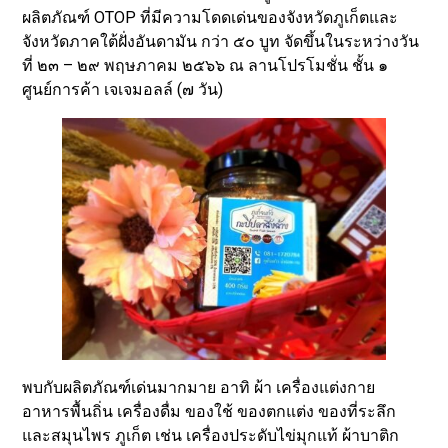
ผลิตภัณฑ์ OTOP ที่มีความโดดเด่นของจังหวัดภูเก็ตและ
จังหวัดภาคใต้ฝั่งอันดามัน กว่า ๕๐ บูท จัดขึ้นในระหว่างวัน
ที่ ๒๓ – ๒๙ พฤษภาคม ๒๕๖๖ ณ ลานโปรโมชั่น ชั้น ๑
ศูนย์การค้า เจเจมอลล์ (๗ วัน)
พบกับผลิตภัณฑ์เด่นมากมาย อาทิ ผ้า เครื่องแต่งกาย
อาหารพื้นถิ่น เครื่องดื่ม ของใช้ ของตกแต่ง ของที่ระลึก
และสมุนไพร ภูเก็ต เช่น เครื่องประดับไข่มุกแท้ ผ้าบาติก