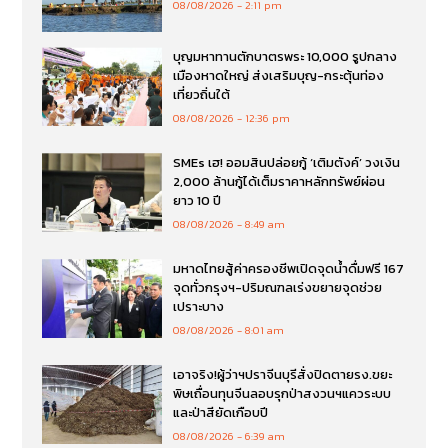
08/08/2026
2:11 pm
บุญมหาทานตักบาตรพระ 10,000 รูปกลาง
เมืองหาดใหญ่ ส่งเสริมบุญ-กระตุ้นท่อง
เที่ยวถิ่นใต้
08/08/2026
12:36 pm
SMEs เฮ! ออมสินปล่อยกู้ ‘เติมตังค์’ วงเงิน
2,000 ล้านกู้ได้เต็มราคาหลักทรัพย์ผ่อน
ยาว 10 ปี
08/08/2026
8:49 am
มหาดไทยสู้ค่าครองชีพเปิดจุดน้ำดื่มฟรี 167
จุดทั่วกรุงฯ-ปริมณฑลเร่งขยายจุดช่วย
เปราะบาง
08/08/2026
8:01 am
เอาจริง!ผู้ว่าฯปราจีนบุรีสั่งปิดตายรง.ขยะ
พิษเถื่อนทุนจีนลอบรุกป่าสงวนฯแควระบบ
และป่าสียัดเกือบปี
08/08/2026
6:39 am