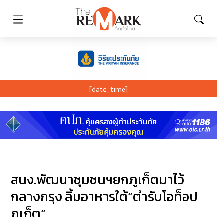
[date_time]
สนง.พัฒนาชุมชนฯยกภูเก็ตมาไว้
กลางกรุง ลิ้มอาหารใต้”ตำรับโอท็อป
ภูเก็ต”